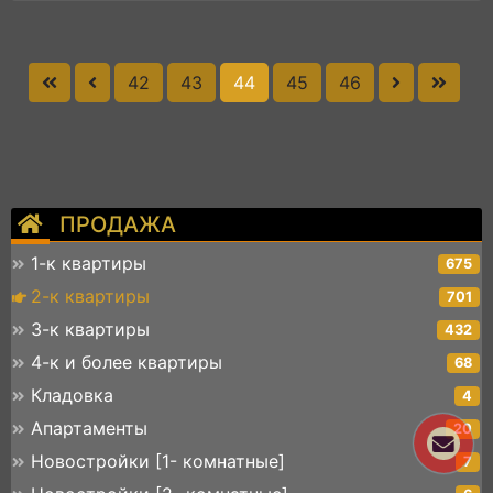
42
43
44
45
46
ПРОДАЖА
1-к квартиры
675
2-к квартиры
701
3-к квартиры
432
4-к и более квартиры
68
Кладовка
4
Апартаменты
20
Новостройки [1- комнатные]
7