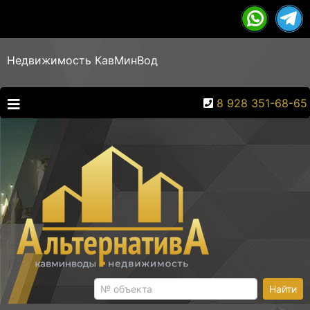
Недвижимость КавМинВод
8 928 351-68-65
Найти