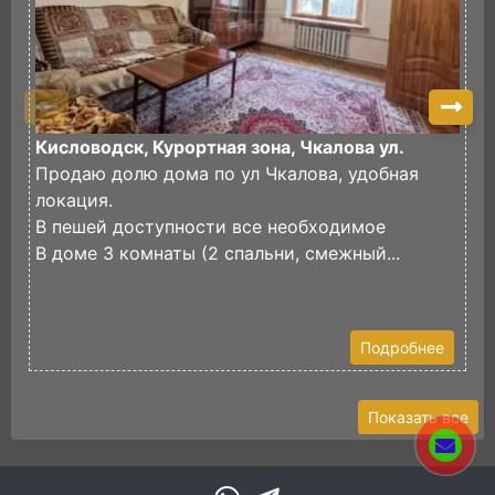
Кисловодск, Курортная зона, Чкалова ул.
К
Продаю долю дома по ул Чкалова, удобная
В
локация.
е
В пешей доступности все необходимое
К
В доме 3 комнаты (2 спальни, смежный...
ц
Р
Подробнее
Показать все