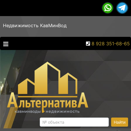
Недвижимость КавМинВод
8 928 351-68-65
Найти