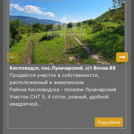
Кисловодск, пос.Луначарский, с/т Весна 88
П
Продаётся участок в собственности,
И
расположенный в живописном
в
Районе Кисловодска - поселок Луначарский
И
Участок СНТ 5, 4 соток, ровный, удобной
ф
квадратной...
Э
У
Подробнее