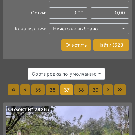
Сотки:
Канализация:
Ничего не выбрано
Очистить
Найти
(628)
Сортировка по умолчанию
35
36
37
38
39
Объект № 28267