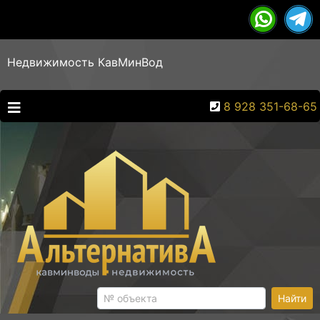
Недвижимость КавМинВод
8 928 351-68-65
Найти