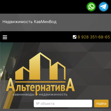
Недвижимость КавМинВод
8 928 351-68-65
Найти