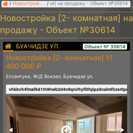
стройка [2- комнатная] на продажу - Объект №30614
/
Новостройки [2- комнатные]
/
Новостройка [2- комнатная] на
продажу - Объект №30614
БУАЧИДЗЕ УЛ.
Объект № 30614
Новостройка [2- комнатная] 11
400 000 ₽
Ессентуки, Ж/Д Вокзал, Буачидзе ул.
6lftqm8wqgmemzxc5skwpkphyvemttixloghhbn1xw
vhkbvh4fmaf6d1th9hwb2d4n9qnirhyfl0fqlpzdnalmfhzsr0petb
e