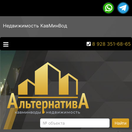
Недвижимость КавМинВод
8 928 351-68-65
Найти