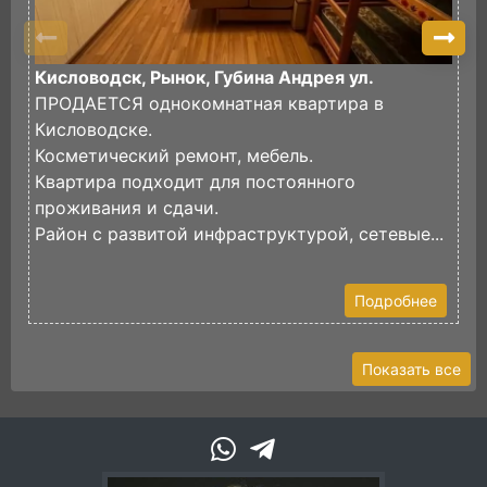
Кисловодск, Рынок, Губина Андрея ул.
К
ПРОДАЕТСЯ однокомнатная квартира в
П
Кисловодске.
В
Косметический ремонт, мебель.
В
Квартира подходит для постоянного
к
проживания и сдачи.
У
Район с развитой инфраструктурой, сетевые...
В.
Подробнее
Показать все