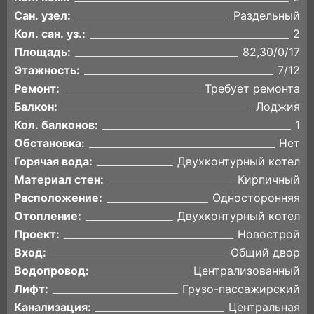
Сан. узел:
Раздельный
Кол. сан. уз.:
2
Площадь:
82,30/0/17
Этажность:
7/12
Ремонт:
Требует ремонта
Балкон:
Лоджия
Кол. балконов:
1
Обстановка:
Нет
Горячая вода:
Двухконтурный котел
Материал стен:
Кирпичный
Расположение:
Односторонняя
Отопление:
Двухконтурный котел
Проект:
Новострой
Вход:
Общий двор
Водопровод:
Централизованный
Лифт:
Грузо-пассажирский
Канализация:
Центральная