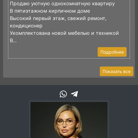
Продаю уютную однокомнатную квартиру
П
В пятиэтажном кирпичном доме
К
Высокий первый этаж, свежий ремонт,
В
кондиционер
с
Укомплектована новой мебелью и техникой
М
В...
Подробнее
Показать все