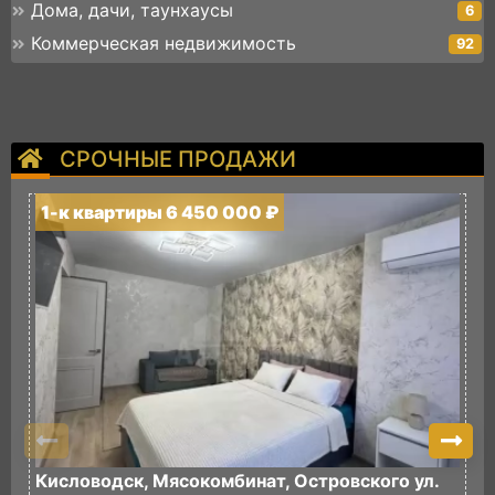
Дома, дачи, таунхаусы
6
Коммерческая недвижимость
92
СРОЧНЫЕ ПРОДАЖИ
1-к квартиры 6 450 000 ₽
1
Кисловодск, Мясокомбинат, Островского ул.
К