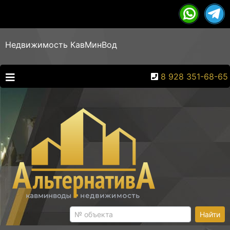
Недвижимость КавМинВод
8 928 351-68-65
Найти