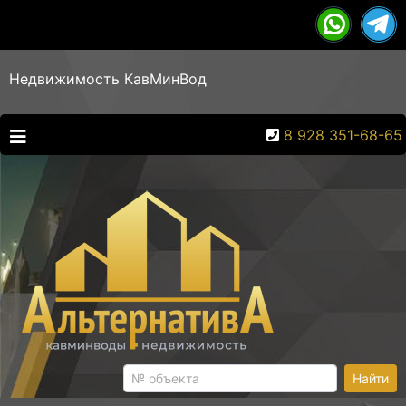
Недвижимость КавМинВод
8 928 351-68-65
Найти