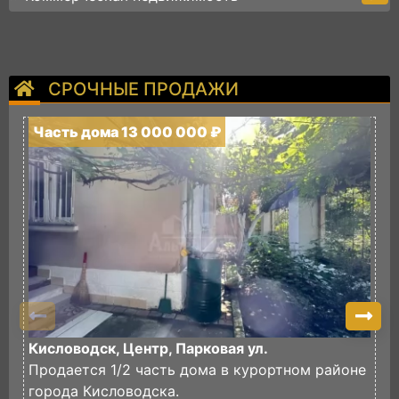
СРОЧНЫЕ ПРОДАЖИ
Часть дома 13 000 000 ₽
Ч
Кисловодск, Центр, Парковая ул.
К
Продается 1/2 часть дома в курортном районе
П
города Кисловодска.
л