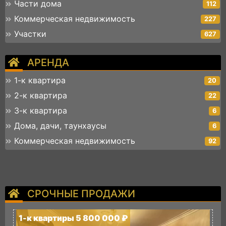
Части дома
112
Коммерческая недвижимость
227
Участки
627
АРЕНДА
1-к квартира
20
2-к квартира
22
3-к квартира
6
Дома, дачи, таунхаусы
6
Коммерческая недвижимость
92
СРОЧНЫЕ ПРОДАЖИ
1-к квартиры 5 800 000 ₽
1