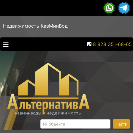
Недвижимость КавМинВод
8 928 351-68-65
Найти