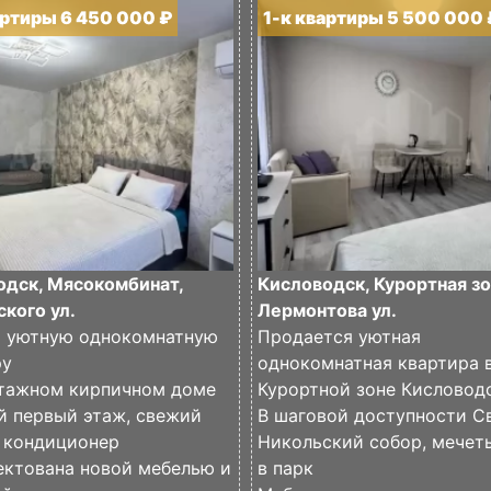
артиры 6 450 000 ₽
1-к квартиры 5 500 000 
одск, Мясокомбинат,
Кисловодск, Курортная зо
кого ул.
Лермонтова ул.
 уютную однокомнатную
Продается уютная
ру
однокомнатная квартира 
этажном кирпичном доме
Курортной зоне Кисловод
й первый этаж, свежий
В шаговой доступности Св
, кондиционер
Никольский собор, мечеть
ектована новой мебелью и
в парк