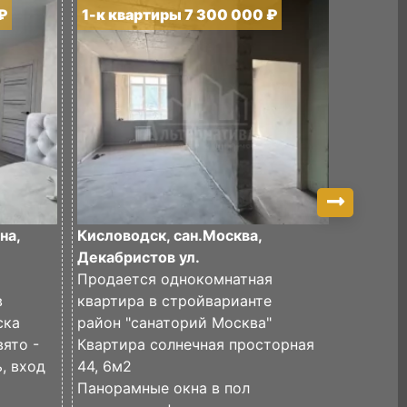
₽
1-к квартиры 7 300 000 ₽
1-к кв
на,
Кисловодск, сан.Москва,
Кислово
Декабристов ул.
Октября
Продается однокомнатная
Продае
в
квартира в стройварианте
квартир
ска
район "санаторий Москва"
удобном
ято -
Квартира солнечная просторная
дома в 
, вход
44, 6м2
рынка.
Панорамные окна в пол
В шагов