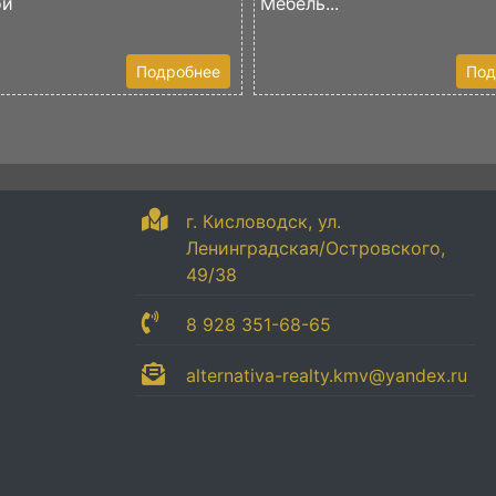
ой
Мебель...
Подробнее
Под
г. Кисловодск, ул.
Ленинградская/Островского,
49/38
8 928 351-68-65
alternativa-realty.kmv@yandex.ru