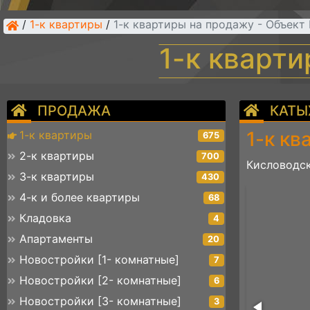
/
1-к квартиры
/
1-к квартиры на продажу - Объек
1-к кварт
ПРОДАЖА
КАТЫ
1-к кв
1-к квартиры
675
2-к квартиры
700
Кисловодск
3-к квартиры
430
1001140509
4-к и более квартиры
68
Кладовка
4
Апартаменты
20
Новостройки [1- комнатные]
7
Новостройки [2- комнатные]
6
Новостройки [3- комнатные]
3