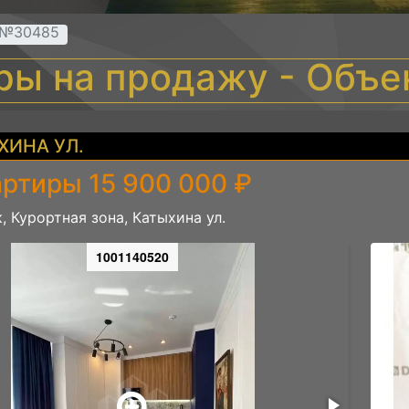
т №30485
иры на продажу - Объ
ХИНА УЛ.
артиры 15 900 000 ₽
, Курортная зона, Катыхина ул.
1001140520