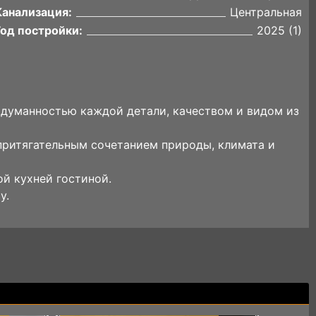
Канализация:
Центральная
Год постройки:
2025 (1)
одуманностью каждой детали, качеством и видом из
притягательным сочетанием природы, климата и
й кухней гостиной.
у.