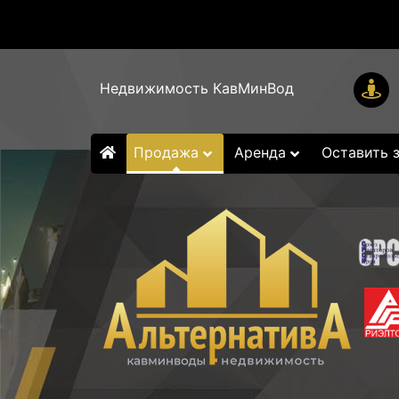
Недвижимость КавМинВод
Продажа
Аренда
Оставить 