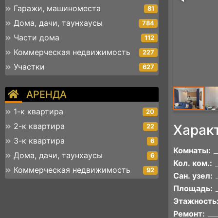
Гаражи, машиноместа
81
Дома, дачи, таунхаусы
784
Части дома
112
Коммерческая недвижимость
227
Участки
627
АРЕНДА
1-к квартира
20
2-к квартира
Харак
22
3-к квартира
6
Комнаты:
Дома, дачи, таунхаусы
6
Кол. ком.:
Коммерческая недвижимость
92
Сан. узел:
Площадь:
Этажность
Ремонт: