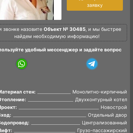
заявку
и звонке назовите
Объект № 30485
, и мы быстрее
найдем необходимую информацию!
пользуйте удобный мессенджер и задайте вопрос
Материал стен:
Монолитно-кирпичный
Отопление:
Двухконтурный котел
Проект:
Новострой
Вход:
Отдельный двор
Водопровод:
Централизованный
Лифт:
Грузо-пассажирский