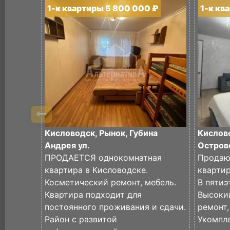
1-к квартиры 5 800 000 ₽
1-к кв
Кисловодск, Рынок, Губина
Кислов
Андрея ул.
Островс
ПРОДАЕТСЯ однокомнатная
Продаю
квартира в Кисловодске.
кварти
Косметический ремонт, мебель.
В пяти
Квартира подходит для
Высоки
постоянного проживания и сдачи.
ремонт
Район с развитой
Укомпл