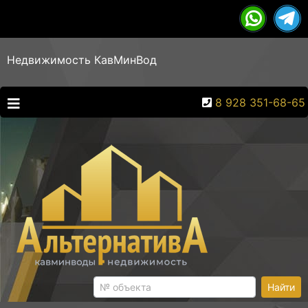
Недвижимость КавМинВод
8 928 351-68-65
Найти