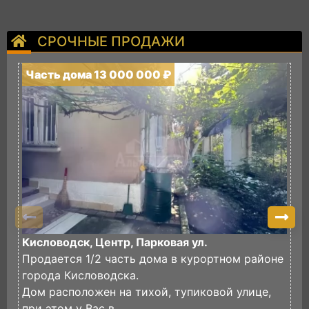
СРОЧНЫЕ ПРОДАЖИ
Часть дома 13 000 000 ₽
Ч
Кисловодск, Центр, Парковая ул.
К
Продается 1/2 часть дома в курортном районе
П
города Кисловодска.
л
Дом расположен на тихой, тупиковой улице,
В
при этом у Вас в...
В