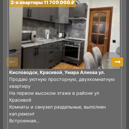
2-к квартиры 11 700 000 ₽
2
Кисловодск, Красивой, Умара Алиева ул.
К
Продаю уютную просторную, двухкомнатную
П
квартиру
р
На первом высоком этаже в районе ул
в
Красивой
д
Комнаты и санузел раздельные, выполнен
И
кап.ремонт
Встроенная...