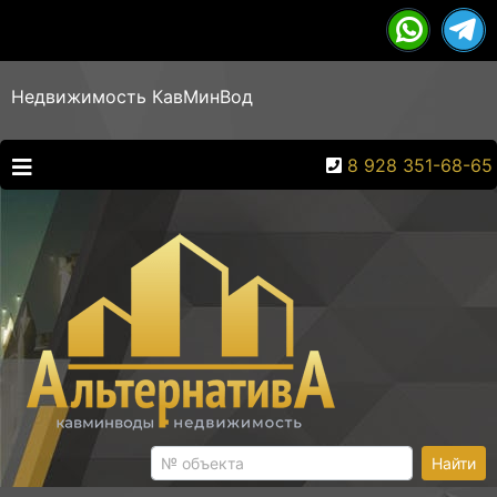
Недвижимость КавМинВод
8 928 351-68-65
Найти