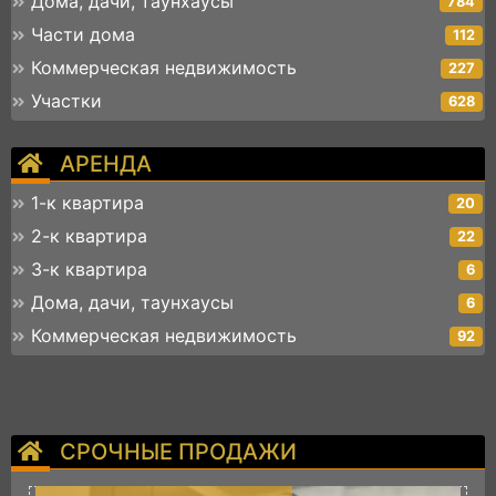
Дома, дачи, таунхаусы
784
Части дома
112
Коммерческая недвижимость
227
Участки
628
АРЕНДА
1-к квартира
20
2-к квартира
22
3-к квартира
6
Дома, дачи, таунхаусы
6
Коммерческая недвижимость
92
СРОЧНЫЕ ПРОДАЖИ