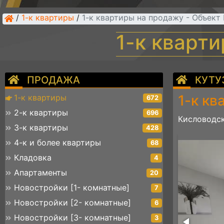
/
1-к квартиры
/
1-к квартиры на продажу - Объект
1-к кварт
ПРОДАЖА
КУТУ
1-к кв
1-к квартиры
672
2-к квартиры
696
Кисловодск
3-к квартиры
428
321feb-6173-4133-a203-31a0f7c427e8
4-к и более квартиры
68
Кладовка
4
Апартаменты
20
Новостройки [1- комнатные]
7
Новостройки [2- комнатные]
6
Новостройки [3- комнатные]
3