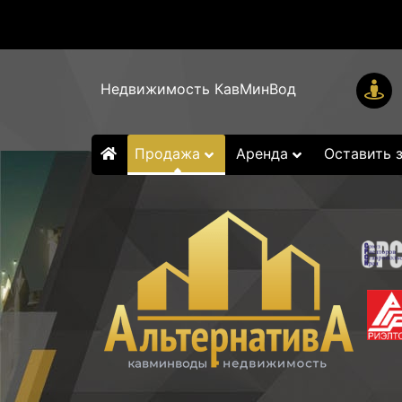
Недвижимость КавМинВод
Продажа
Аренда
Оставить 