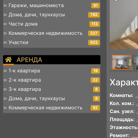
Гаражи, машиноместа
81
Дома, дачи, таунхаусы
782
Части дома
113
Коммерческая недвижимость
227
Участки
622
АРЕНДА
1-к квартира
19
2-к квартира
Харак
22
3-к квартира
6
Комнаты:
Дома, дачи, таунхаусы
6
Кол. ком.:
Коммерческая недвижимость
92
Сан. узел:
Площадь:
Этажность
Ремонт: