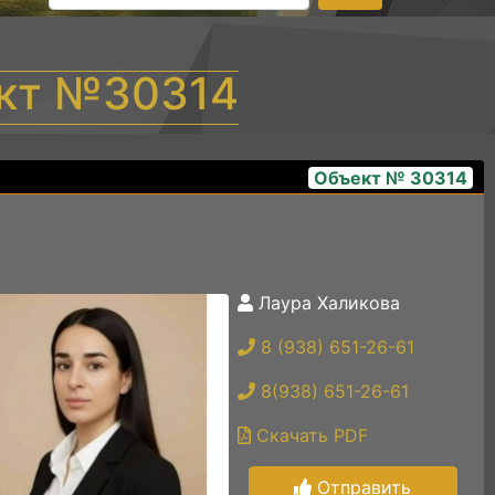
ект №30314
Объект № 30314
Лаура Халикова
a68abeb7-b9fb-4210-b382-d16a9fe5ca17
8 (938) 651-26-61
8(938) 651-26-61
Скачать PDF
Отправить