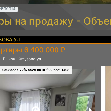
 №30314
иры на продажу - Объ
ЗОВА УЛ.
артиры 6 400 000 ₽
, Рынок, Кутузова ул.
0a98acc7-72f6-442c-801a-f389cce21498