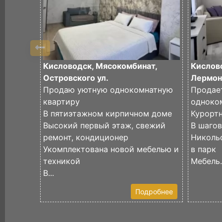
Кисловодск, Мясокомбинат,
Кислово
Островского ул.
Лермон
Продаю уютную однокомнатную
Продае
квартиру
одноком
В пятиэтажном кирпичном доме
Курорт
Высокий первый этаж, свежий
В шагов
ремонт, кондиционер
Никольс
Укомплектована новой мебелью и
в парк
техникой
Мебель.
В...
Подробнее