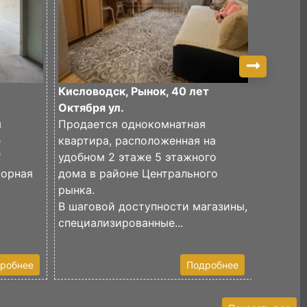
Кисловодск, Рынок, 40 лет
Кислово
Октября ул.
Продаю
я
Продается однокомнатная
квартир
е
квартира, расположенная на
19"
"
удобном 2 этаже 5 этажного
Закрыта
торная
дома в районе Центрального
транспо
рынка.
Небольш
В шаговой доступности магазины,
продума
,
специализированные...
робнее
Подробнее