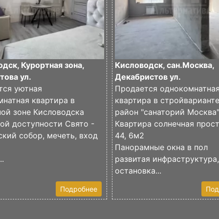
дск, Курортная зона,
Кисловодск, сан.Москва,
това ул.
Декабристов ул.
тся уютная
Продается однокомнатна
натная квартира в
квартира в стройвариант
ной зоне Кисловодска
район "санаторий Москва
ой доступности Свято -
Квартира солнечная прос
кий собор, мечеть, вход
44, 6м2
Панорамные окна в пол
..
развитая инфраструктура
остановка...
Подробнее
Под