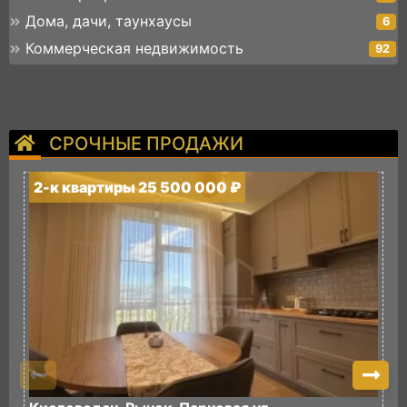
Дома, дачи, таунхаусы
6
Коммерческая недвижимость
92
СРОЧНЫЕ ПРОДАЖИ
2-к квартиры 25 500 000 ₽
2