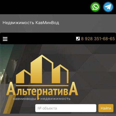
Недвижимость КавМинВод
8 928 351-68-65
Найти