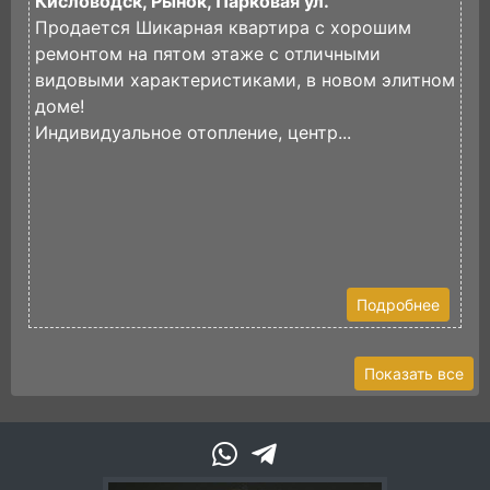
Кисловодск, Рынок, Парковая ул.
К
Продается Шикарная квартира с хорошим
П
ремонтом на пятом этаже с отличными
к
видовыми характеристиками, в новом элитном
Н
доме!
К
Индивидуальное отопление, центр...
К
к
В
Подробнее
Показать все