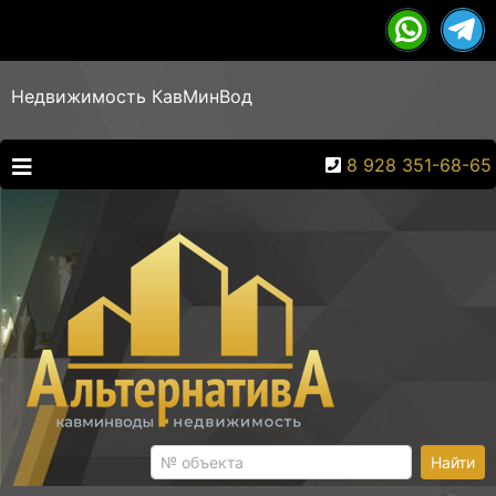
Недвижимость КавМинВод
8 928 351-68-65
Найти