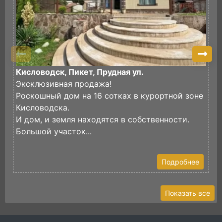
Кисловодск, Пикет, Прудная ул.
К
Эксклюзивная продажа!
П
Роскошный дом на 16 сотках в курортной зоне
п
Кисловодска.
Д
И дом, и земля находятся в собственности.
к
Большой участок...
В
Подробнее
Показать все