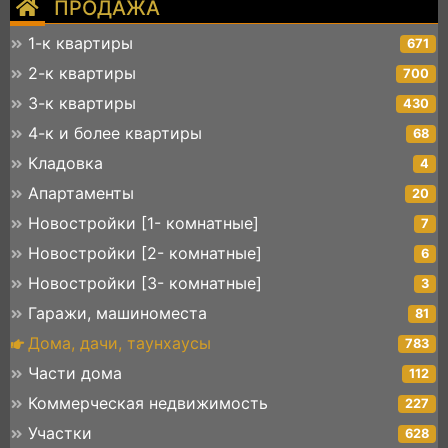
ПРОДАЖА
1-к квартиры
671
2-к квартиры
700
3-к квартиры
430
4-к и более квартиры
68
Кладовка
4
Апартаменты
20
Новостройки [1- комнатные]
7
Новостройки [2- комнатные]
6
Новостройки [3- комнатные]
3
Гаражи, машиноместа
81
Дома, дачи, таунхаусы
783
Части дома
112
Коммерческая недвижимость
227
Участки
628