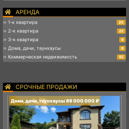
АРЕНДА
1-к квартира
20
2-к квартира
22
3-к квартира
6
Дома, дачи, таунхаусы
6
Коммерческая недвижимость
92
СРОЧНЫЕ ПРОДАЖИ
Дома, дачи, таунхаусы 89 000 000 ₽
Д