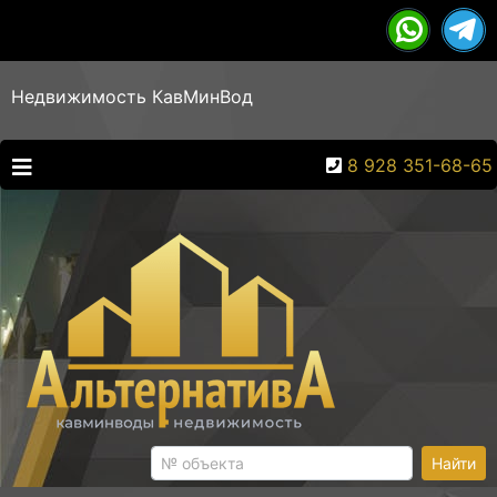
Недвижимость КавМинВод
8 928 351-68-65
Найти