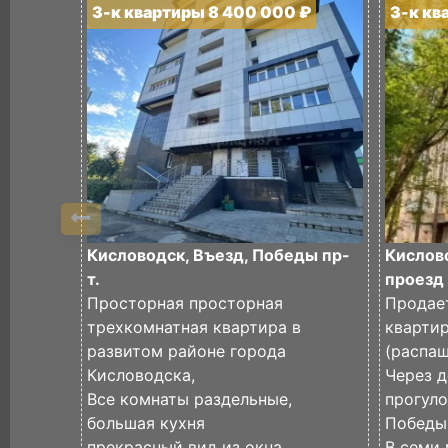
3-к квартиры 8 400 000 ₽
3-к кв
Кисловодск, Въезд, Победы пр-
Кислов
т.
проезд
Просторная просторная
Продае
трехкомнатная квартира в
кварти
развитом районе города
(распаш
Кисловодска,
Через д
Все комнаты раздельные,
прогул
большая кухня
Победы
прекрасный вид из окна.
В семи 