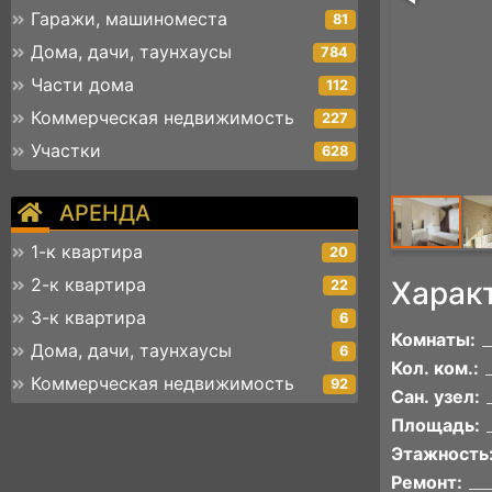
Гаражи, машиноместа
81
Дома, дачи, таунхаусы
784
Части дома
112
Коммерческая недвижимость
227
Участки
628
АРЕНДА
1-к квартира
20
2-к квартира
Харак
22
3-к квартира
6
Комнаты:
Дома, дачи, таунхаусы
6
Кол. ком.:
Коммерческая недвижимость
92
Сан. узел:
Площадь:
Этажность
Ремонт: