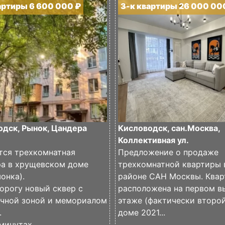
артиры 6 600 000 ₽
3-к квартиры 26 000 00
одск, Рынок, Цандера
Кисловодск, сан.Москва,
Коллективная ул.
тся трехкомнатная
Предложение о продаже
ра в хрущевском доме
трехкомнатной квартиры 
онка).
районе САН Москвы. Квар
орогу новый сквер с
расположена на первом 
очной зоной и мемориалом
этаже (фактически второй
.
доме 2021...
минутах...