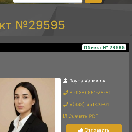
ект №29595
Объект № 29595
Лаура Халикова
1 (18)
8 (938) 651-26-61
8(938) 651-26-61
Скачать PDF
Отправить