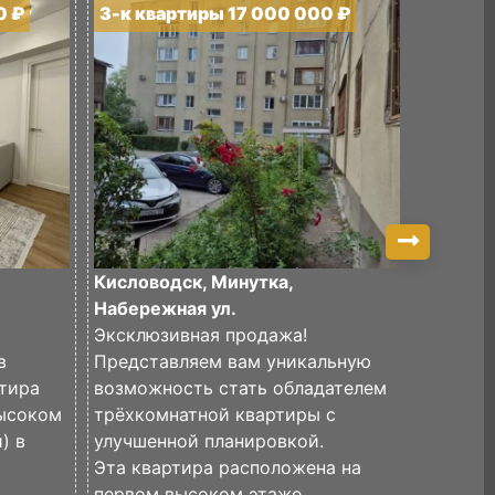
0 ₽
3-к квартиры 17 000 000 ₽
3-к кв
Кисловодск, Минутка,
Кислово
Набережная ул.
Медиков
Эксклюзивная продажа!
Продает
в
Представляем вам уникальную
квартир
тира
возможность стать обладателем
планиро
высоком
трёхкомнатной квартиры с
Раздель
) в
улучшенной планировкой.
кв.м, с
Эта квартира расположена на
имеется
первом высоком этаже...
В доме 