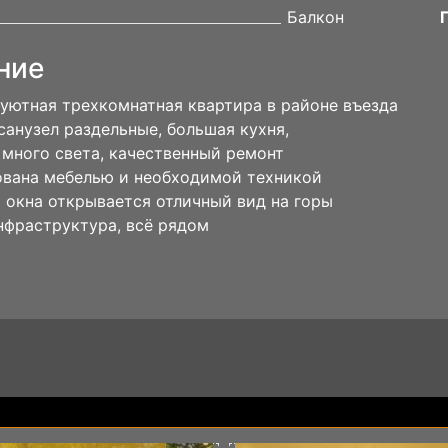
Балкон
ние
уютная трехкомнатная квартира в районе въезда
санузел раздельные, большая кухня,
 много света, качественный ремонт
вана мебелью и необходимой техникой
 окна открывается отличный вид на горы
нфраструктура, всё рядом