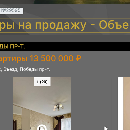
т №29595
иры на продажу - Объ
ДЫ ПР-Т.
артиры 13 500 000 ₽
, Въезд, Победы пр-т.
1 (20)