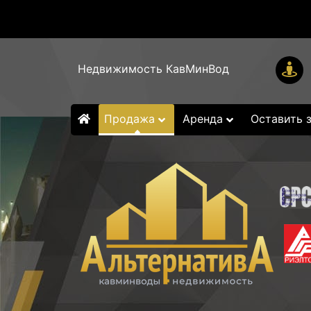
Недвижимость КавМинВод
Продажа
Аренда
Оставить 