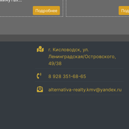
Подробнее
Под
г. Кисловодск, ул.
Ленинградская/Островского,
49/38
8 928 351-68-65
alternativa-realty.kmv@yandex.ru