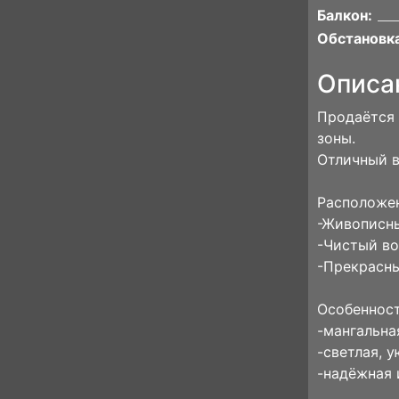
Балкон:
Обстановка
Описа
Продаётся 
зоны.
Отличный в
Расположе
-Живописны
-Чистый во
-Прекрасны
Особенност
-мангальна
-светлая, 
-надёжная 