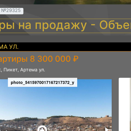
т №29325
иры на продажу - Объ
МА УЛ.
артиры 8 300 000 ₽
, Пикет, Артема ул.
photo_5415970017167217372_y