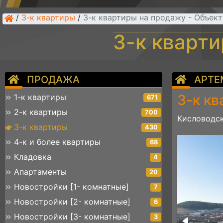
/
3-к квартиры
/
3-к квартиры на продажу - Объек
3-к кварт
ПРОДАЖА
АРТЕ
3-к кв
1-к квартиры
671
2-к квартиры
700
Кисловодск
3-к квартиры
430
photo_5415970017167217335_y
4-к и более квартиры
68
Кладовка
4
Апартаменты
20
Новостройки [1- комнатные]
7
Новостройки [2- комнатные]
6
Новостройки [3- комнатные]
3