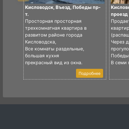
Кисловодск, Въезд, Победы пр-
Кислов
т.
проезд
Просторная просторная
Продае
трехкомнатная квартира в
кварти
развитом районе города
(распаш
Кисловодска,
Через д
Все комнаты раздельные,
прогул
большая кухня
Победы
прекрасный вид из окна.
В семи 
Подробнее