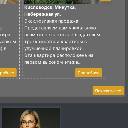
Кисловодск, Минутка,
Кислово
Набережная ул.
Медиков
Эксклюзивная продажа!
Продает
в
Представляем вам уникальную
квартир
тира
возможность стать обладателем
планиро
высоком
трёхкомнатной квартиры с
Раздель
) в
улучшенной планировкой.
кв.м, с
Эта квартира расположена на
имеется
первом высоком этаже...
В доме 
робнее
Подробнее
Показать все