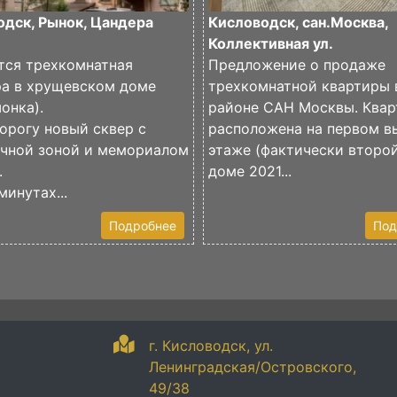
одск, Рынок, Цандера
Кисловодск, сан.Москва,
Коллективная ул.
тся трехкомнатная
Предложение о продаже
ра в хрущевском доме
трехкомнатной квартиры 
онка).
районе САН Москвы. Квар
орогу новый сквер с
расположена на первом 
очной зоной и мемориалом
этаже (фактически второй
.
доме 2021...
минутах...
Подробнее
Под
г. Кисловодск, ул.
Ленинградская/Островского,
49/38