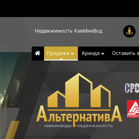
Недвижимость КавМинВод
Продажа
Аренда
Оставить 