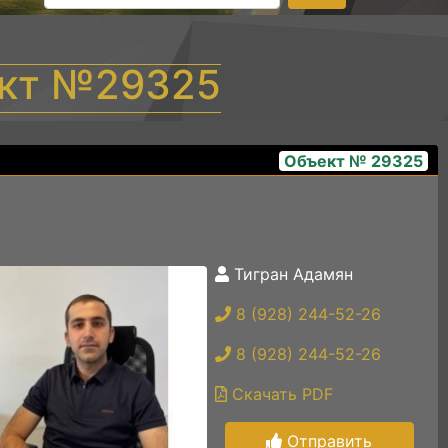
ект №29325
Объект № 29325
Тигран Адамян
photo_5415970017167217339_y
8 (928) 244-52-26
8 (928) 244-52-26
Скачать PDF
Отправить