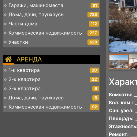
Гаражи, машиноместа
81
Дома, дачи, таунхаусы
783
Части дома
112
Коммерческая недвижимость
227
Участки
628
АРЕНДА
1-к квартира
20
2-к квартира
Харак
22
3-к квартира
6
Комнаты:
Дома, дачи, таунхаусы
6
Кол. ком.:
Коммерческая недвижимость
92
Сан. узел:
Площадь:
Этажность
Ремонт: