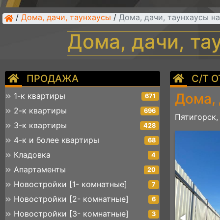
/
Дома, дачи, таунхаусы
/
Дома, дачи, таунхаусы н
Дома, дачи, т
ПРОДАЖА
С/Т 
Дома, 
1-к квартиры
671
2-к квартиры
696
Пятигорск,
3-к квартиры
428
img_2901
4-к и более квартиры
68
Кладовка
4
Апартаменты
20
Новостройки [1- комнатные]
7
Новостройки [2- комнатные]
6
Новостройки [3- комнатные]
3