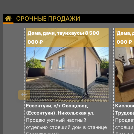
СРОЧНЫЕ ПРОДАЖИ
Дома, дачи, таунхаусы 8 500
Дома, 
000 ₽
000 ₽
Ессентуки, с/т Овощевод
Кислово
(Ессентуки), Никольская ул.
Трудова
Продаю уютный частный
Продае
отдельно стоящий дом в станице
стоящи