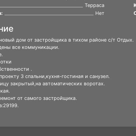
Терраса
:
Нет
ние
новый дом от застройщика в тихом районе с/т Отдых.
дены все коммуникации.
е.
сотки
бственности .
проекту 3 спальни,кухня-гостиная и санузел.
лицу закрытый,на автоматических воротах.
кая.
емонт от самого застройщика.
а:29199.