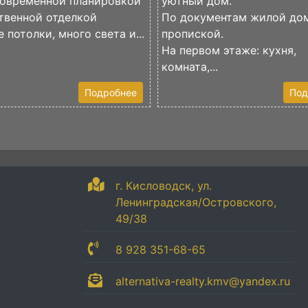
современной планировкой
уютный дом.
твенной отделкой
По документам жилой до
 потолки, много света и...
пропиской.
На первом этаже: кухня,
комната,...
Подробнее
Под
г. Кисловодск, ул.
Ленинградская/Островского,
49/38
8 928 351-68-65
alternativa-realty.kmv@yandex.ru