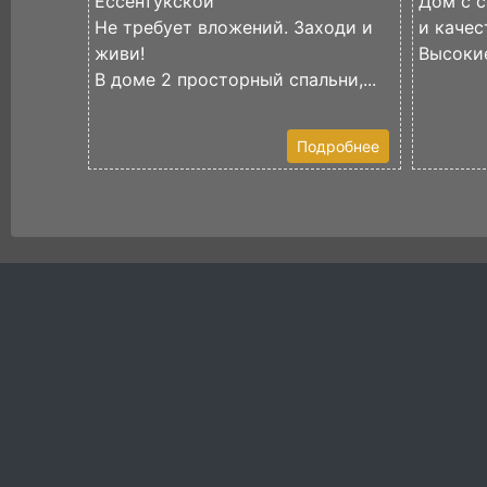
Ессентукской
Дом с 
Не требует вложений. Заходи и
и качес
живи!
Высокие
В доме 2 просторный спальни,...
Подробнее