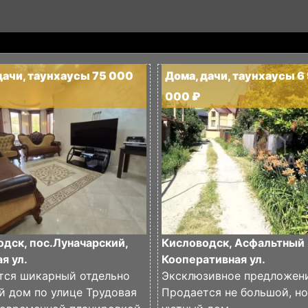
дачи, таунхаусы 75 000
Дома, дачи, таунхаусы 6
000 ₽
дск, пос.Луначарский,
Кисловодск, Асфальтный 
я ул.
Кооперативная ул.
тся шикарный отдельно
Эксклюзивное предложени
й дом по улице Трудовая
Продается не большой, но