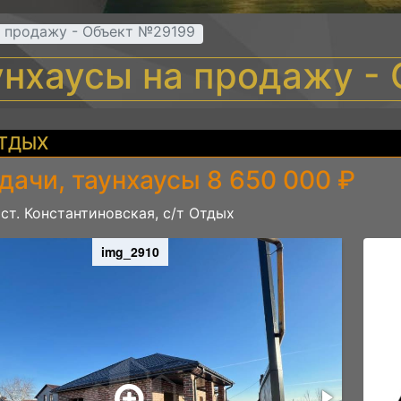
а продажу - Объект №29199
аунхаусы на продажу -
ОТДЫХ
дачи, таунхаусы 8 650 000 ₽
 ст. Константиновская, с/т Отдых
img_2910