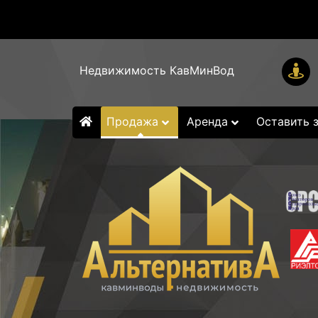
Недвижимость КавМинВод
Продажа
Аренда
Оставить 