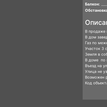
Балкон:
Обстановка
Описа
В продаже 
В дом заве
Газ по меж
Участок 3 
Земля в со
В доме по 
Въезд на у
Улица не уз
Возможен р
Код объект