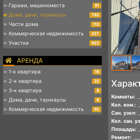
Гаражи, машиноместа
81
Дома, дачи, таунхаусы
782
Части дома
113
Коммерческая недвижимость
227
Участки
622
АРЕНДА
1-к квартира
19
2-к квартира
Харак
22
3-к квартира
6
Комнаты:
Дома, дачи, таунхаусы
6
Кол. ком.:
Коммерческая недвижимость
92
Сан. узел:
Кол. сан. уз
Площадь:
Ремонт: