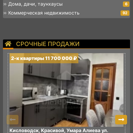
Дома, дачи, таунхаусы
6
Коммерческая недвижимость
92
СРОЧНЫЕ ПРОДАЖИ
2-к квартиры 11 700 000 ₽
2
Кисловодск, Красивой, Умара Алиева ул.
К