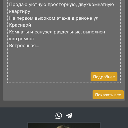
Продаю уютную просторную, двухкомнатную
П
квартиру
р
На первом высоком этаже в районе ул
в
Красивой
д
Комнаты и санузел раздельные, выполнен
И
кап.ремонт
Встроенная...
Подробнее
Показать все