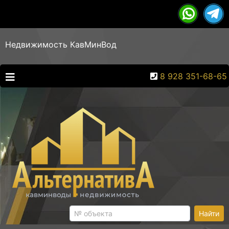
Недвижимость КавМинВод
8 928 351-68-65
Найти