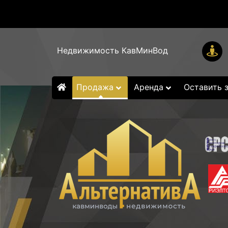
Недвижимость КавМинВод
Продажа
Аренда
Оставить 