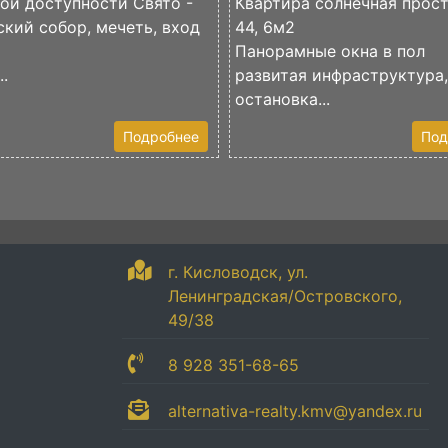
ой доступности Свято -
Квартира солнечная прос
кий собор, мечеть, вход
44, 6м2
Панорамные окна в пол
..
развитая инфраструктура
остановка...
Подробнее
Под
г. Кисловодск, ул.
Ленинградская/Островского,
49/38
8 928 351-68-65
alternativa-realty.kmv@yandex.ru