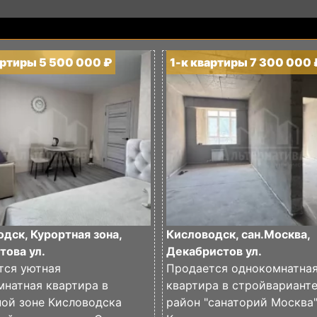
артиры 5 500 000 ₽
1-к квартиры 7 300 000 
дск, Курортная зона,
Кисловодск, сан.Москва,
това ул.
Декабристов ул.
тся уютная
Продается однокомнатна
натная квартира в
квартира в стройвариант
ной зоне Кисловодска
район "санаторий Москва