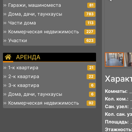
Гаражи, машиноместа
81
Дома, дачи, таунхаусы
783
Части дома
113
Коммерческая недвижимость
227
Участки
623
АРЕНДА
1-к квартира
21
2-к квартира
Харак
22
3-к квартира
6
Комнаты:
Дома, дачи, таунхаусы
6
Кол. ком.:
Коммерческая недвижимость
92
Сан. узел:
Кол. сан. уз
Площадь:
Этажность