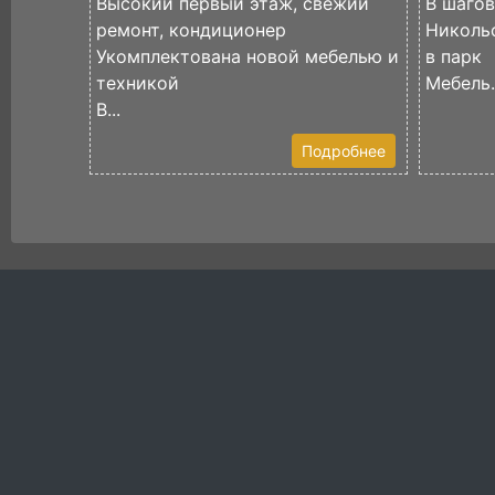
Высокий первый этаж, свежий
В шагов
ремонт, кондиционер
Никольс
Укомплектована новой мебелью и
в парк
техникой
Мебель.
В...
Подробнее