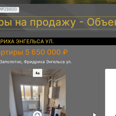
т №28800
иры на продажу - Объ
РИХА ЭНГЕЛЬСА УЛ.
артиры 5 650 000 ₽
 Заполотно, Фридриха Энгельса ул.
4а