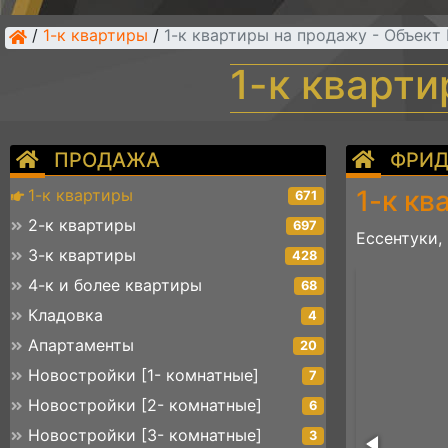
/
1-к квартиры
/
1-к квартиры на продажу - Объек
1-к кварт
ПРОДАЖА
ФРИД
1-к кв
1-к квартиры
671
2-к квартиры
697
Ессентуки,
3-к квартиры
428
7а
4-к и более квартиры
68
Кладовка
4
Апартаменты
20
Новостройки [1- комнатные]
7
Новостройки [2- комнатные]
6
Новостройки [3- комнатные]
3