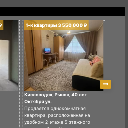
₽
1-к квартиры 3 550 000 ₽
1-к кв
Кисловодск, Рынок, 40 лет
Кислово
Октября ул.
Продаю
я
Продается однокомнатная
квартир
е
квартира, расположенная на
19"
"
удобном 2 этаже 5 этажного
Закрыта