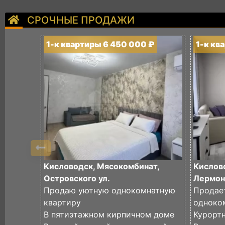
СРОЧНЫЕ ПРОДАЖИ
1-к квартиры 6 450 000 ₽
1-к кв
Кисловодск, Мясокомбинат,
Кислово
Островского ул.
Лермон
Продаю уютную однокомнатную
Продае
квартиру
одноком
В пятиэтажном кирпичном доме
Курорт