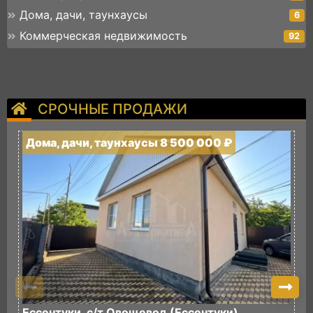
Дома, дачи, таунхаусы
6
Коммерческая недвижимость
92
СРОЧНЫЕ ПРОДАЖИ
Дома, дачи, таунхаусы 8 500 000 ₽
Д
Ессентуки, с/т Овощевод (Ессентуки),
К