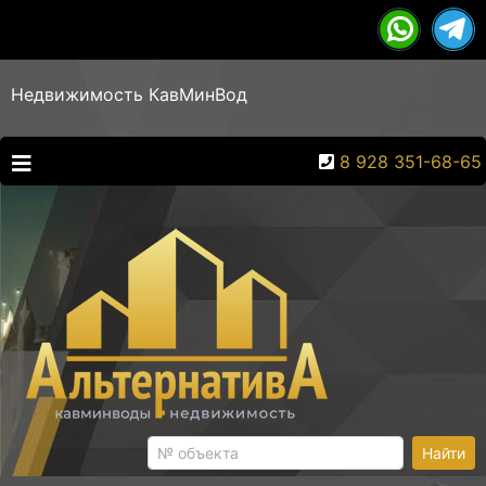
Недвижимость КавМинВод
8 928 351-68-65
Найти