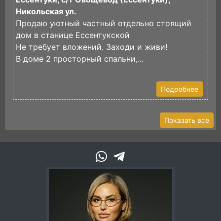
Никольская ул.
П
Продаю уютный частный отдельно стоящий
п
дом в станице Ессентукской
Д
Не требует вложений. Заходи и живи!
к
В доме 2 просторный спальни,...
В
Подробнее
Показать все