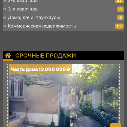
2-к квартира
22
3-к квартира
6
Дома, дачи, таунхаусы
6
Коммерческая недвижимость
92
СРОЧНЫЕ ПРОДАЖИ
Часть дома 13 000 000 ₽
Ч