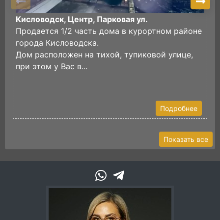
Кисловодск, Центр, Парковая ул.
К
Продается 1/2 часть дома в курортном районе
П
города Кисловодска.
л
Дом расположен на тихой, тупиковой улице,
В
при этом у Вас в...
В
Подробнее
Показать все