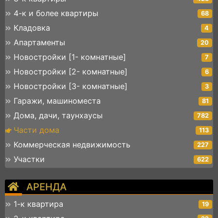
4-к и более квартиры
68
Кладовка
4
Апартаменты
20
Новостройки [1- комнатные]
7
Новостройки [2- комнатные]
6
Новостройки [3- комнатные]
3
Гаражи, машиноместа
81
Дома, дачи, таунхаусы
782
Части дома
113
Коммерческая недвижимость
227
Участки
622
АРЕНДА
1-к квартира
19