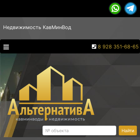
Недвижимость КавМинВод
8 928 351-68-65
Найти