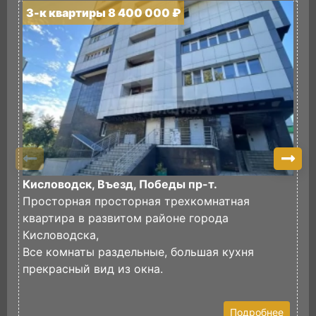
3-к квартиры 8 400 000 ₽
3
Кисловодск, Въезд, Победы пр-т.
К
Просторная просторная трехкомнатная
П
квартира в развитом районе города
х
Кисловодска,
Ч
Все комнаты раздельные, большая кухня
з
прекрасный вид из окна.
В
Подробнее