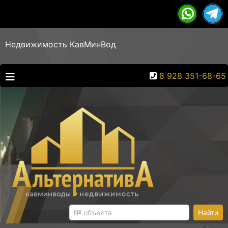
Недвижимость КавМинВод
8 928 351-68-65
Найти