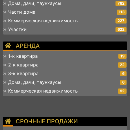
Дома, дачи, таунхаусы
782
Части дома
113
Коммерческая недвижимость
227
Участки
622
АРЕНДА
1-к квартира
19
2-к квартира
22
3-к квартира
6
Дома, дачи, таунхаусы
6
Коммерческая недвижимость
92
СРОЧНЫЕ ПРОДАЖИ