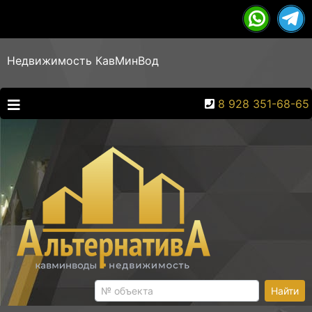
Недвижимость КавМинВод
8 928 351-68-65
Найти