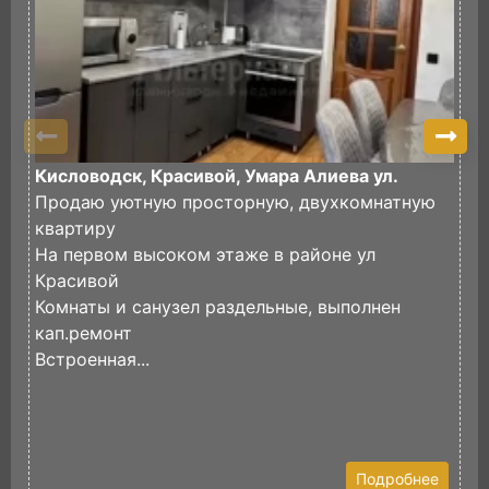
Кисловодск, Красивой, Умара Алиева ул.
К
Продаю уютную просторную, двухкомнатную
П
квартиру
р
На первом высоком этаже в районе ул
в
Красивой
д
Комнаты и санузел раздельные, выполнен
И
кап.ремонт
Встроенная...
Подробнее