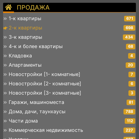
ПРОДАЖА
1-к квартиры
671
2-к квартиры
698
3-к квартиры
434
4-к и более квартиры
68
Кладовка
4
Апартаменты
20
Новостройки [1- комнатные]
7
Новостройки [2- комнатные]
6
Новостройки [3- комнатные]
3
Гаражи, машиноместа
81
Дома, дачи, таунхаусы
788
Части дома
112
Коммерческая недвижимость
227