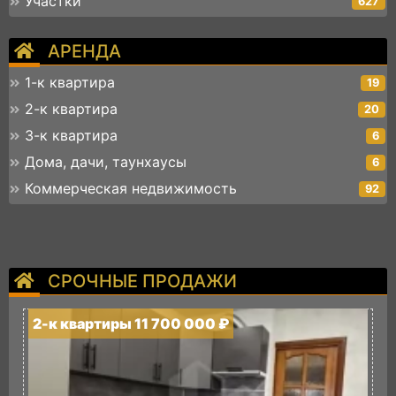
Участки
627
АРЕНДА
1-к квартира
19
2-к квартира
20
3-к квартира
6
Дома, дачи, таунхаусы
6
Коммерческая недвижимость
92
СРОЧНЫЕ ПРОДАЖИ
2-к квартиры 11 700 000 ₽
2