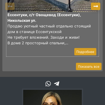
Ессентуки, с/т Овощевод (Ессентуки),
К
Никольская ул.
П
Продаю уютный частный отдельно стоящий
к
дом в станице Ессентукской
К
Не требует вложений. Заходи и живи!
В
В доме 2 просторный спальни,...
п
Подробнее
Показать все