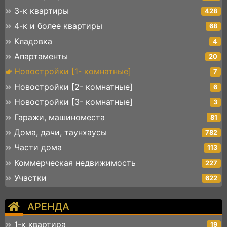
3-к квартиры
428
4-к и более квартиры
68
Кладовка
4
Апартаменты
20
Новостройки [1- комнатные]
7
Новостройки [2- комнатные]
6
Новостройки [3- комнатные]
3
Гаражи, машиноместа
81
Дома, дачи, таунхаусы
782
Части дома
113
Коммерческая недвижимость
227
Участки
622
АРЕНДА
1-к квартира
19