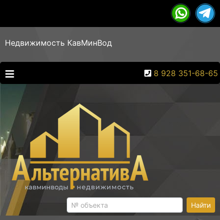
Недвижимость КавМинВод
8 928 351-68-65
Найти