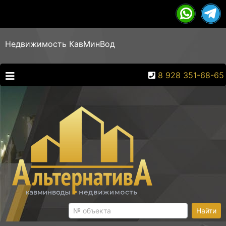
Недвижимость КавМинВод
8 928 351-68-65
Найти