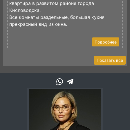
квартира в развитом районе города
х
Кисловодска,
Ч
Все комнаты раздельные, большая кухня
з
прекрасный вид из окна.
В
Подробнее
Показать все