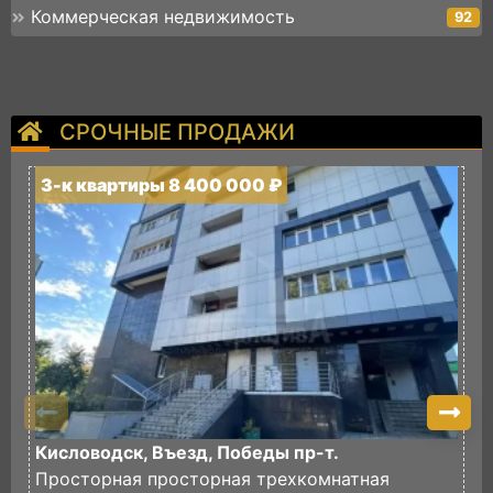
Коммерческая недвижимость
92
СРОЧНЫЕ ПРОДАЖИ
3-к квартиры 8 400 000 ₽
3
Кисловодск, Въезд, Победы пр-т.
К
Просторная просторная трехкомнатная
П