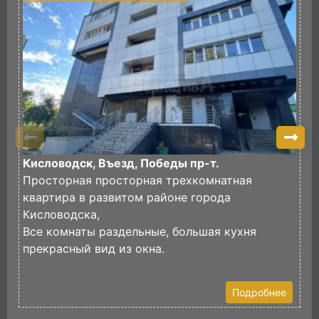
Кисловодск, Въезд, Победы пр-т.
К
Просторная просторная трехкомнатная
П
квартира в развитом районе города
х
Кисловодска,
Ч
Все комнаты раздельные, большая кухня
з
прекрасный вид из окна.
В
Подробнее