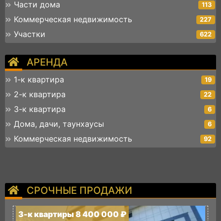
Части дома
113
Коммерческая недвижимость
227
Участки
622
АРЕНДА
1-к квартира
19
2-к квартира
22
3-к квартира
6
Дома, дачи, таунхаусы
6
Коммерческая недвижимость
92
СРОЧНЫЕ ПРОДАЖИ
3-к квартиры 8 400 000 ₽
3