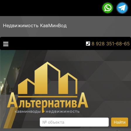
Недвижимость КавМинВод
8 928 351-68-65
Найти