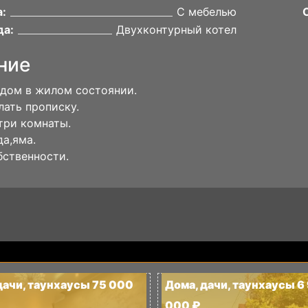
:
С мебелью
да:
Двухконтурный котел
ние
дом в жилом состоянии.
ать прописку.
три комнаты.
да,яма.
бственности.
дачи, таунхаусы 75 000
Дома, дачи, таунхаусы 6
000 ₽