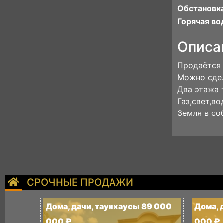
Обстановка
Горячая во
Описа
Продаётся 
Можно сдел
Два этажа 
Газ,свет,во
Земля в со
СРОЧНЫЕ ПРОДАЖИ
Дома, дачи, таунхаусы 89 000
Дома, 
000 ₽
000 ₽