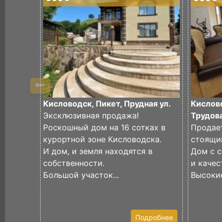
Кисловодск, Пикет, Прудная ул.
Кислово
Эксклюзивная продажа!
Трудова
Роскошный дом на 16 сотках в
Продае
курортной зоне Кисловодска.
стоящи
И дом, и земля находятся в
Дом с 
собственности.
и качес
Большой участок...
Высокие
Подробнее