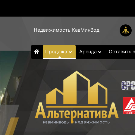
Недвижимость КавМинВод
Продажа
Аренда
Оставить 