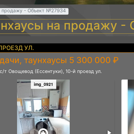
а продажу - Объект №27934
унхаусы на продажу 
ПРОЕЗД УЛ.
дачи, таунхаусы 5 300 000 ₽
с/т Овощевод (Ессентуки), 10-й проезд ул.
img_0921