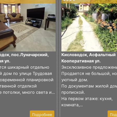
дск, пос.Луначарский,
Кисловодск, Асфальтный 
я ул.
Кооперативная ул.
тся шикарный отдельно
Эксклюзивное предложени
й дом по улице Трудовая
Продается не большой, но
современной планировкой
уютный дом.
твенной отделкой
По документам жилой до
 потолки, много света и...
пропиской.
На первом этаже: кухня,
комната,...
Подробнее
Под