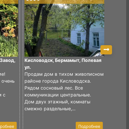
Завод,
Кисловодск, Бермамыт, Полевая
Кислово
ул.
Продаю
е!
Продам дом в тихом живописном
частный
 очень
районе города Кисловодска.
Участок
Рядом сосновый лес. Все
угловой
м с
коммуникации центральные.
Простор
Дом двух этажный, комнаты
для авто
смежно раздельные,...
робнее
Подробнее