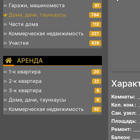
Гаражи, машиноместа
81
Дома, дачи, таунхаусы
784
Части дома
112
Коммерческая недвижимость
227
Участки
628
АРЕНДА
1-к квартира
20
2-к квартира
Харак
22
3-к квартира
6
Комнаты:
Дома, дачи, таунхаусы
6
Кол. ком.:
Коммерческая недвижимость
92
Сан. узел:
Площадь:
Ремонт:
Балкон: