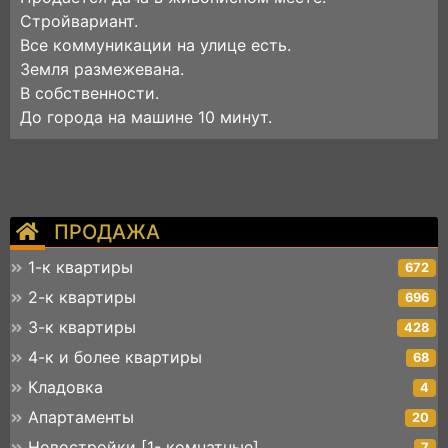
Стройвариант.
Все коммуникации на улице есть.
Земля размежевана.
В собственности.
До города на машине 10 минут.
ПРОДАЖА
1-к квартиры
672
2-к квартиры
696
3-к квартиры
428
4-к и более квартиры
68
Кладовка
4
Апартаменты
20
Новостройки [1- комнатные]
7