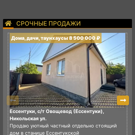
СРОЧНЫЕ ПРОДАЖИ
Дома, дачи, таунхаусы 8 500 000 ₽
Д
Ессентуки, с/т Овощевод (Ессентуки),
К
Никольская ул.
П
Продаю уютный частный отдельно стоящий
п
дом в станице Ессентукской
Д