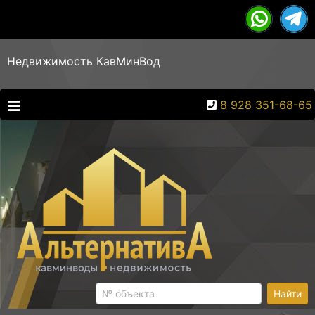
Недвижимость КавМинВод
8 928 351-68-65
Найти