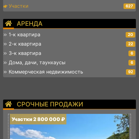
Участки
627
АРЕНДА
1-к квартира
20
2-к квартира
22
3-к квартира
6
Дома, дачи, таунхаусы
6
Коммерческая недвижимость
92
СРОЧНЫЕ ПРОДАЖИ
Участки 2 800 000 ₽
У