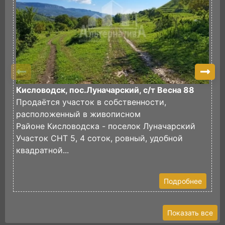
Кисловодск, пос.Луначарский, с/т Весна 88
П
Продаётся участок в собственности,
И
расположенный в живописном
в
Районе Кисловодска - поселок Луначарский
И
Участок СНТ 5, 4 соток, ровный, удобной
ф
квадратной...
Э
У
Подробнее
Показать все