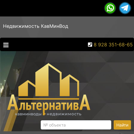
Недвижимость КавМинВод
8 928 351-68-65
Найти