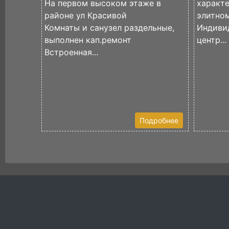
На первом высоком этаже в
характе
районе ул Красивой
элитном
Комнаты и санузел раздельные,
Индиви
выполнен кап.ремонт
центр...
Встроенная...
Подробнее