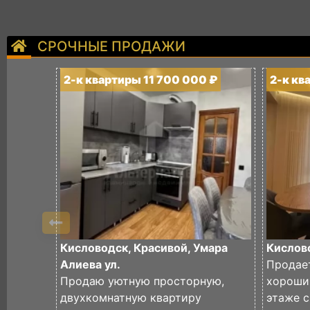
СРОЧНЫЕ ПРОДАЖИ
2-к квартиры 11 700 000 ₽
2-к кв
Кисловодск, Красивой, Умара
Кислово
Алиева ул.
Продае
Продаю уютную просторную,
хороши
двухкомнатную квартиру
этаже 