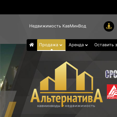
Недвижимость КавМинВод
Продажа
Аренда
Оставить 