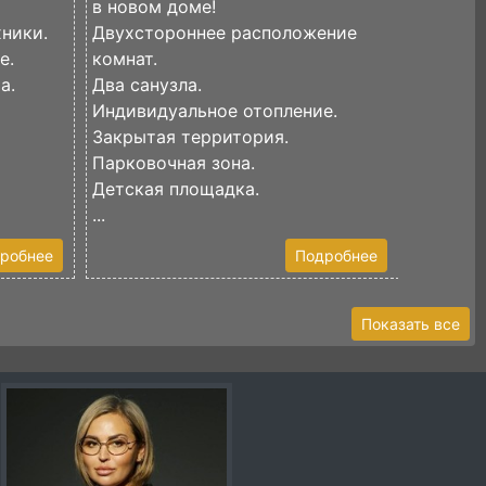
в новом доме!
централ
ники.
Двухстороннее расположение
Кислово
е.
комнат.
В кварт
а.
Два санузла.
космети
Индивидуальное отопление.
останет
Закрытая территория.
В зале...
Парковочная зона.
Детская площадка.
...
робнее
Подробнее
Показать все