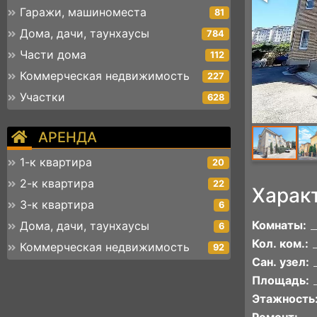
Гаражи, машиноместа
81
Дома, дачи, таунхаусы
784
Части дома
112
Коммерческая недвижимость
227
Участки
628
АРЕНДА
1-к квартира
20
2-к квартира
22
Харак
3-к квартира
6
Комнаты:
Дома, дачи, таунхаусы
6
Кол. ком.:
Коммерческая недвижимость
92
Сан. узел:
Площадь:
Этажность