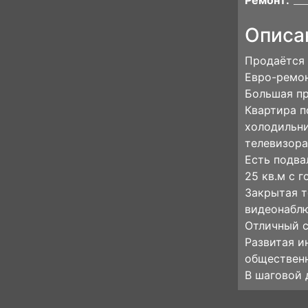
Ремонт:
Описа
Продаётся 
Евро-ремон
Большая при
Квартира п
холодильни
телевизора
Есть подвал
25 кв.м с 
Закрытая т
видеонабл
Отличный с
Развитая и
общественн
В шаговой 