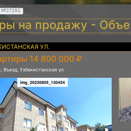
т №27282
иры на продажу - Объ
КИСТАНСКАЯ УЛ.
артиры 14 800 000 ₽
, Въезд, Узбекистанская ул.
img_20230805_130454