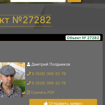
ект №27282
Объект № 27282
Дмитрий Полдников
snapedit_1743222699874
8 (928) 369-32-76
8 (928) 369-32-76
Скачать PDF
Отправить заявку