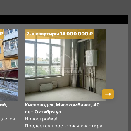
 ₽
2-к квартиры 14 000 000 ₽
2-к кв
ий,
Кисловодск, Мясокомбинат, 40
Кислово
лет Октября ул.
ул.
дается
Новостройка!
Продае
Продается просторная квартира
двухком