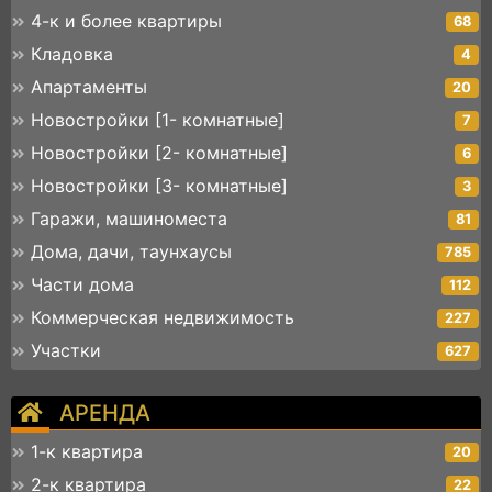
4-к и более квартиры
68
Кладовка
4
Апартаменты
20
Новостройки [1- комнатные]
7
Новостройки [2- комнатные]
6
Новостройки [3- комнатные]
3
Гаражи, машиноместа
81
Дома, дачи, таунхаусы
785
Части дома
112
Коммерческая недвижимость
227
Участки
627
АРЕНДА
1-к квартира
20
2-к квартира
22