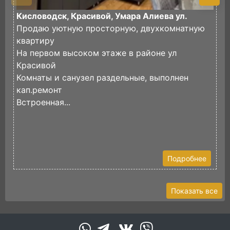
Кисловодск, Красивой, Умара Алиева ул.
К
Продаю уютную просторную, двухкомнатную
П
квартиру
р
На первом высоком этаже в районе ул
в
Красивой
д
Комнаты и санузел раздельные, выполнен
И
кап.ремонт
Встроенная...
Подробнее
Показать все