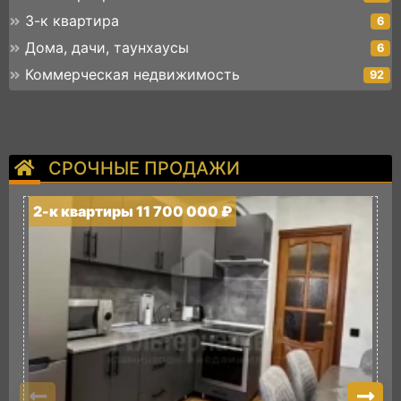
3-к квартира
6
Дома, дачи, таунхаусы
6
Коммерческая недвижимость
92
СРОЧНЫЕ ПРОДАЖИ
2-к квартиры 11 700 000 ₽
2