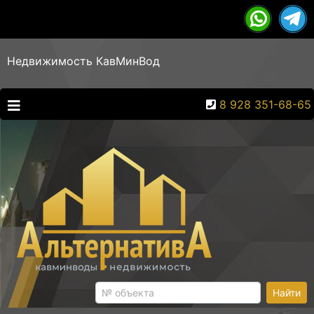
Недвижимость КавМинВод
8 928 351-68-65
Найти