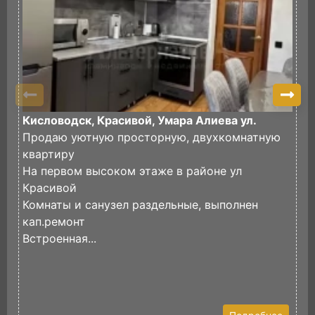
Кисловодск, Красивой, Умара Алиева ул.
К
Продаю уютную просторную, двухкомнатную
П
квартиру
р
На первом высоком этаже в районе ул
в
Красивой
д
Комнаты и санузел раздельные, выполнен
И
кап.ремонт
Встроенная...