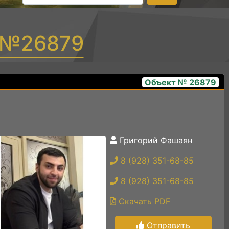
т №26879
Объект № 26879
Григорий Фашаян
6d507b36-822d-4450-b2cb-da84d8a7940b
8 (928) 351-68-85
8 (928) 351-68-85
Скачать PDF
Отправить