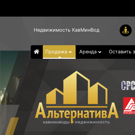
Недвижимость КавМинВод
Продажа
Аренда
Оставить 