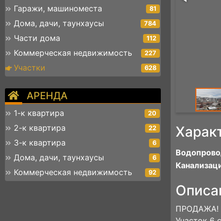
Гаражи, машиноместа
81
Дома, дачи, таунхаусы
784
Части дома
112
Коммерческая недвижимость
227
Участки
628
АРЕНДА
1-к квартира
20
2-к квартира
Харак
22
3-к квартира
6
Водопрово
Дома, дачи, таунхаусы
6
Канализаци
Коммерческая недвижимость
92
Описа
ПРОДАЖА!
Участок 6 с