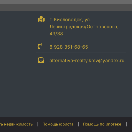
г. Кисловодск, ул.
Ленинградская/Островского,
49/38
8 928 351-68-65
alternativa-realty.kmv@yandex.ru
ть недвижимость
Помощь юриста
Помощь по ипотеке