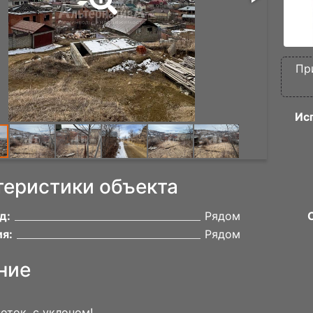
Пр
Ис
теристики объекта
д:
Рядом
я:
Рядом
ние
оток, с уклоном!