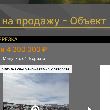
 на продажу - Объек
БЕРЕЗКА
и 4 200 000 ₽
, Минутка, с/т Березка
5f92c9a2-5bd5-4a3a-9779-a3b157408047