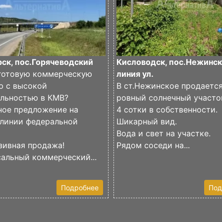
ск, пос.Горячеводский
Кисловодск, пос.Нежинск
готовую коммерческую
линия ул.
ю с высокой
В ст.Нежинское продаетс
ельностью в КМВ?
ровный солнечный участо
ное предложение на
4 сотки в собственности.
 линии федеральной
Шикарный вид.
Вода и свет на участке.
зивная продажа!
Рядом соседи на...
альный коммерческий...
Подробнее
Под