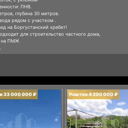
енности: ПНВ.
етров, глубина 30 метров.
 вода рядом с участком .
ид на Боргустанский хребет!
одходит для строительство частного дома,
и на ПМЖ
.
и 33 000 000 ₽
Участки 4 200 000 ₽