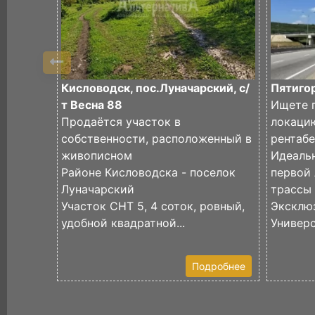
Кисловодск, пос.Луначарский, с/
Пятигор
т Весна 88
Ищете 
Продаётся участок в
локаци
собственности, расположенный в
рентаб
живописном
Идеаль
Районе Кисловодска - поселок
первой
Луначарский
трассы
Участок СНТ 5, 4 соток, ровный,
Эксклю
удобной квадратной...
Универс
Подробнее