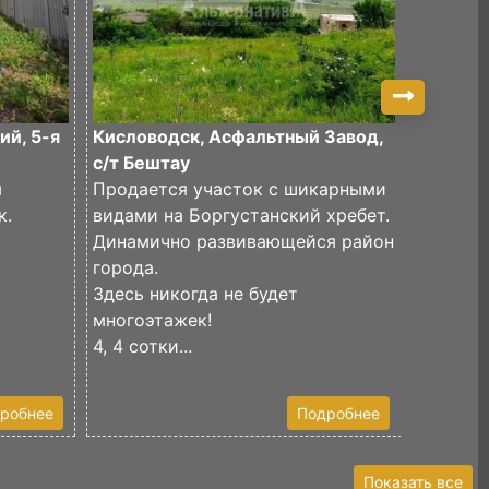
ий, 5-я
Кисловодск, Асфальтный Завод,
Кислов
с/т Бештау
скала, 
я
Продается участок с шикарными
к.
видами на Боргустанский хребет.
Продаёт
Динамично развивающейся район
87 сото
города.
Участок
Здесь никогда не будет
Разделе
многоэтажек!
Одна ча
4, 4 сотки...
сосновы
робнее
Подробнее
Показать все