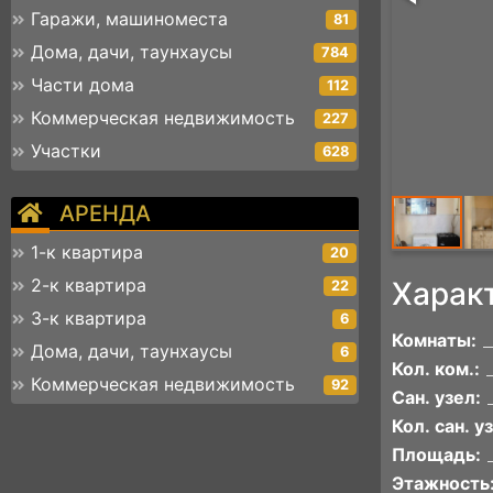
Гаражи, машиноместа
81
Дома, дачи, таунхаусы
784
Части дома
112
Коммерческая недвижимость
227
Участки
628
АРЕНДА
1-к квартира
20
2-к квартира
Харак
22
3-к квартира
6
Комнаты:
Дома, дачи, таунхаусы
6
Кол. ком.:
Коммерческая недвижимость
92
Сан. узел:
Кол. сан. уз
Площадь:
Этажность