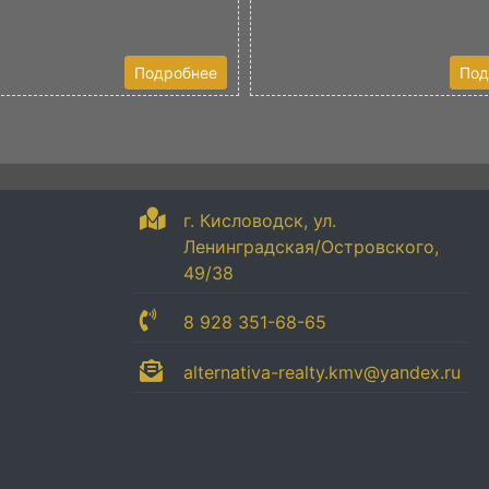
Подробнее
Под
г. Кисловодск, ул.
Ленинградская/Островского,
49/38
8 928 351-68-65
alternativa-realty.kmv@yandex.ru