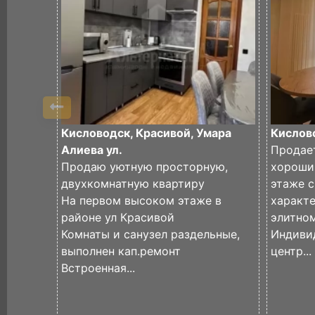
Кисловодск, Красивой, Умара
Кислово
Алиева ул.
Продае
Продаю уютную просторную,
хороши
двухкомнатную квартиру
этаже 
На первом высоком этаже в
характе
районе ул Красивой
элитном
Комнаты и санузел раздельные,
Индиви
выполнен кап.ремонт
центр...
Встроенная...