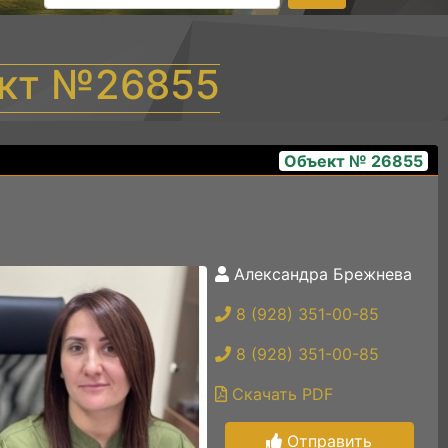
ект №26855
Объект № 26855
Александра Брежнева
814d33fc-92ac-4098-9fde-2ef8fea7c728
8 (928) 351-00-85
8 (928) 351-00-85
Скачать PDF
Отправить