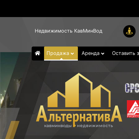
Недвижимость КавМинВод
Продажа
Аренда
Оставить 