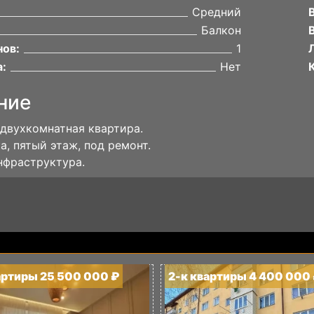
Средний
Балкон
нов:
1
:
Нет
ние
двухкомнатная квартира.
а, пятый этаж, под ремонт.
нфраструктура.
артиры 25 500 000 ₽
2-к квартиры 4 400 000