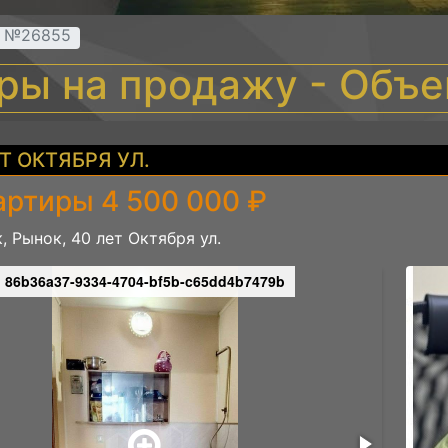
т №26855
иры на продажу - Объ
Т ОКТЯБРЯ УЛ.
артиры 4 500 000 ₽
, Рынок, 40 лет Октября ул.
86b36a37-9334-4704-bf5b-c65dd4b7479b