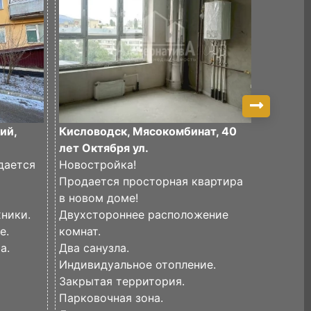
ий,
Кисловодск, Мясокомбинат, 40
Кислово
лет Октября ул.
ул.
дается
Новостройка!
Продае
Продается просторная квартира
двухком
в новом доме!
централ
ники.
Двухстороннее расположение
Кислово
е.
комнат.
В кварт
а.
Два санузла.
космети
Индивидуальное отопление.
останет
Закрытая территория.
В зале...
Парковочная зона.