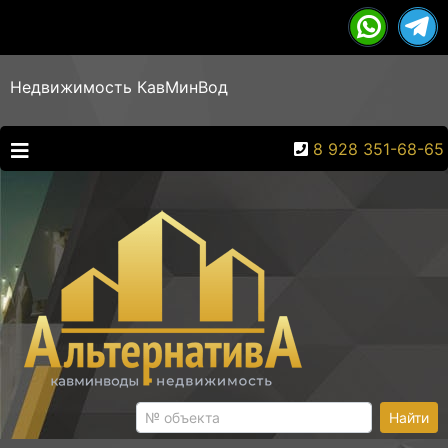
Недвижимость КавМинВод
8 928 351-68-65
Найти