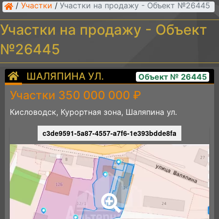
/
Участки
/
Участки на продажу - Объект №26445
Участки на продажу - Объект
№26445
ШАЛЯПИНА УЛ.
Объект № 26445
Участки 350 000 000 ₽
Кисловодск, Курортная зона, Шаляпина ул.
c3de9591-5a87-4557-a7f6-1e393bdde8fa