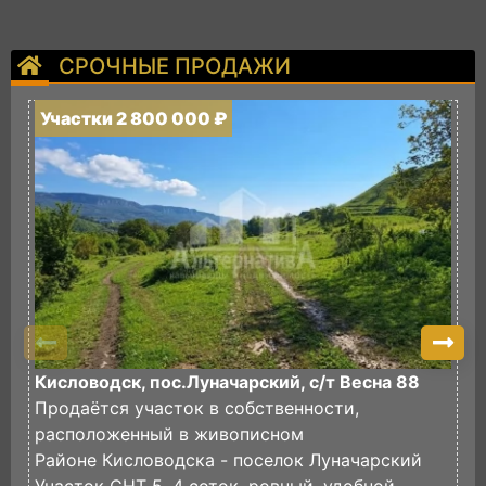
СРОЧНЫЕ ПРОДАЖИ
Участки 2 800 000 ₽
У
Кисловодск, пос.Луначарский, с/т Весна 88
П
Продаётся участок в собственности,
И
расположенный в живописном
в
Районе Кисловодска - поселок Луначарский
И