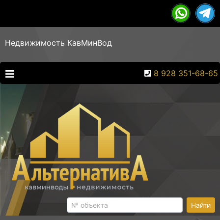
Недвижимость КавМинВод
8 928 351-68-65
Найти