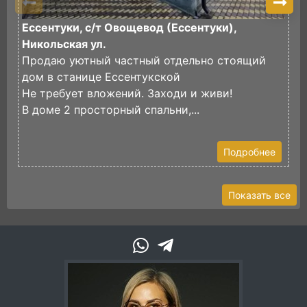
Ессентуки, с/т Овощевод (Ессентуки),
К
Никольская ул.
П
Продаю уютный частный отдельно стоящий
п
дом в станице Ессентукской
Д
Не требует вложений. Заходи и живи!
к
В доме 2 просторный спальни,...
В
Подробнее
Показать все