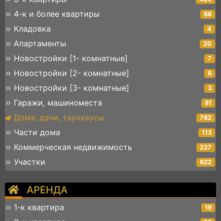
4-к и более квартиры
68
Кладовка
4
Апартаменты
20
Новостройки [1- комнатные]
7
Новостройки [2- комнатные]
6
Новостройки [3- комнатные]
3
Гаражи, машиноместа
81
Дома, дачи, таунхаусы
782
Части дома
113
Коммерческая недвижимость
227
Участки
622
АРЕНДА
1-к квартира
19