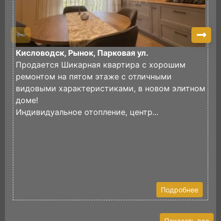
Кисловодск, Рынок, Парковая ул.
К
Продается Шикарная квартира с хорошим
П
ремонтом на пятом этаже с отличными
к
видовыми характеристиками, в новом элитном
Н
доме!
К
Индивидуальное отопление, центр...
К
к
В
Подробнее
Показать все