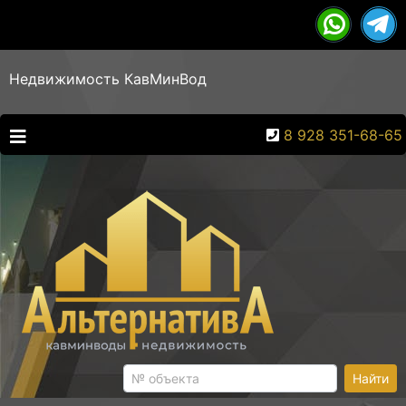
Недвижимость КавМинВод
8 928 351-68-65
Найти