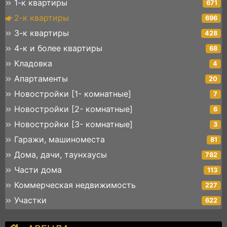
1-к квартиры
671
2-к квартиры
696
3-к квартиры
428
4-к и более квартиры
68
Кладовка
4
Апартаменты
20
Новостройки [1- комнатные]
7
Новостройки [2- комнатные]
6
Новостройки [3- комнатные]
3
Гаражи, машиноместа
81
Дома, дачи, таунхаусы
782
Части дома
113
Коммерческая недвижимость
227
Участки
622