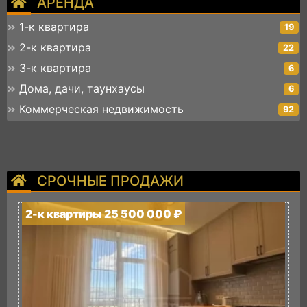
АРЕНДА
1-к квартира
19
2-к квартира
22
3-к квартира
6
Дома, дачи, таунхаусы
6
Коммерческая недвижимость
92
СРОЧНЫЕ ПРОДАЖИ
2-к квартиры 25 500 000 ₽
2