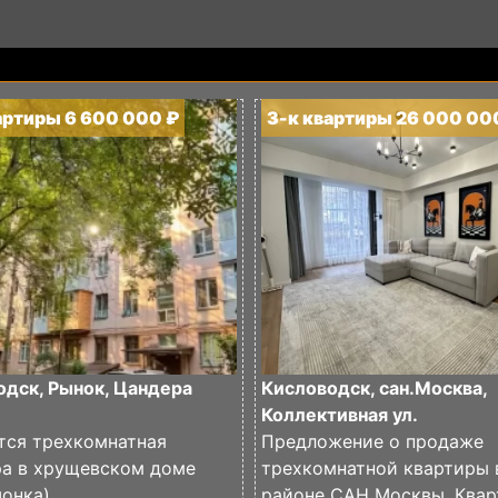
артиры 6 600 000 ₽
3-к квартиры 26 000 00
одск, Рынок, Цандера
Кисловодск, сан.Москва,
Коллективная ул.
тся трехкомнатная
Предложение о продаже
ра в хрущевском доме
трехкомнатной квартиры 
онка).
районе САН Москвы. Квар