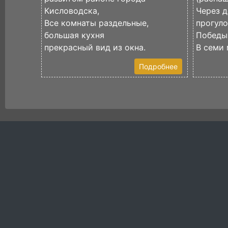
Кисловодска,
Через д
Все комнаты раздельные,
прогул
большая кухня
Победы
прекрасный вид из окна.
В семи 
Подробнее