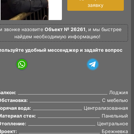
заявку
и звонке назовите
Объект № 26261
, и мы быстрее
найдем необходимую информацию!
пользуйте удобный мессенджер и задайте вопрос
Балкон:
Лоджия
Обстановка:
С мебелью
Горячая вода:
Централизованная
Материал стен:
Панельный
Отопление:
Центральное
Проект:
Брежневка