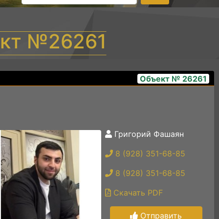
ект №26261
Объект № 26261
Григорий Фашаян
80a1d4af-f2ab-4f36-936b-7a780420f573
8 (928) 351-68-85
8 (928) 351-68-85
Скачать PDF
Отправить