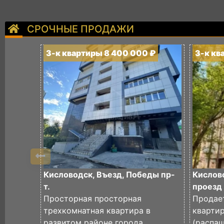
СРОЧНЫЕ ПРОДАЖИ
3-к квартиры 8 400 000 ₽
3-к кв
Кисловодск, Въезд, Победы пр-
Кислов
т.
проезд
Просторная просторная
Продае
трехкомнатная квартира в
кварти
развитом районе города
(распаш