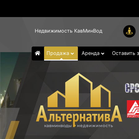
Недвижимость КавМинВод
Продажа
Аренда
Оставить 