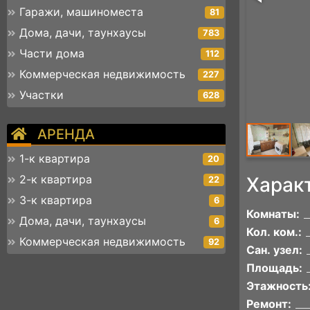
Гаражи, машиноместа
81
Дома, дачи, таунхаусы
783
Части дома
112
Коммерческая недвижимость
227
Участки
628
АРЕНДА
1-к квартира
20
2-к квартира
Харак
22
3-к квартира
6
Комнаты:
Дома, дачи, таунхаусы
6
Кол. ком.:
Коммерческая недвижимость
92
Сан. узел:
Площадь:
Этажность
Ремонт: