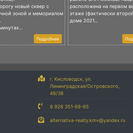
орогу новый сквер с
расположена на первом 
очной зоной и мемориалом
этаже (фактически второй
.
доме 2021...
минутах...
Подробнее
Под
г. Кисловодск, ул.
Ленинградская/Островского,
49/38
8 928 351-68-65
alternativa-realty.kmv@yandex.ru