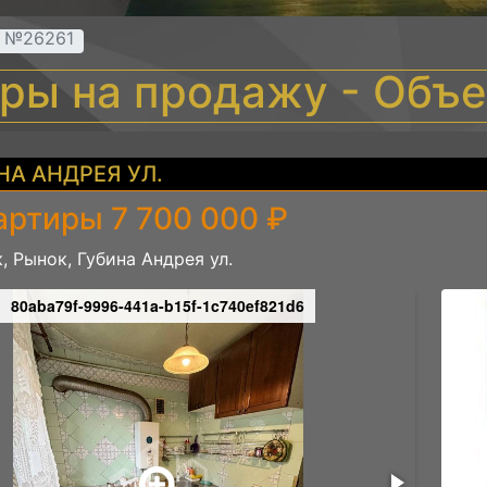
т №26261
иры на продажу - Объ
НА АНДРЕЯ УЛ.
артиры 7 700 000 ₽
, Рынок, Губина Андрея ул.
80aba79f-9996-441a-b15f-1c740ef821d6