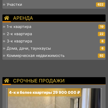
Участки
622
АРЕНДА
1-к квартира
19
2-к квартира
22
3-к квартира
6
Дома, дачи, таунхаусы
6
Коммерческая недвижимость
92
СРОЧНЫЕ ПРОДАЖИ
4-к и более квартиры 29 900 000 ₽
4