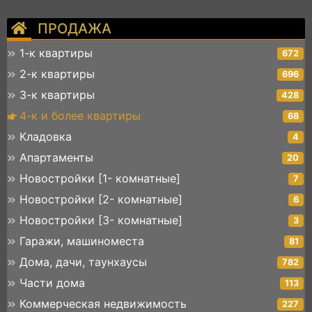
ПРОДАЖА
1-к квартиры
672
2-к квартиры
696
3-к квартиры
428
4-к и более квартиры
68
Кладовка
4
Апартаменты
20
Новостройки [1- комнатные]
7
Новостройки [2- комнатные]
6
Новостройки [3- комнатные]
3
Гаражи, машиноместа
81
Дома, дачи, таунхаусы
782
Части дома
113
Коммерческая недвижимость
227