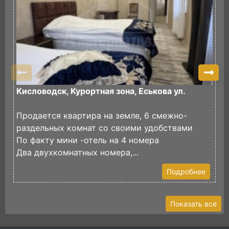
Кисловодск, Курортная зона, Еськова ул.
К
П
Продается квартира на земле, 6 смежно-
д
раздельных комнат со своими удобствами
П
По факту мини -отель на 4 номера
Б
Два двухкомнатных номера,...
М
Подробнее
Показать все