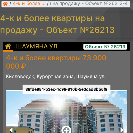
/
4-к и более квартиры
/
4-к и более квартиры на продажу - Объект №26213
4-к и более квартиры на
продажу - Объект №26213
ШАУМЯНА УЛ.
Объект № 26213
4-к и более квартиры 73 900
000 ₽
Кисловодск, Курортная зона, Шаумяна ул.
86fde984-b3ec-4c96-810b-5e3cad8bb6f9