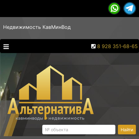
Недвижимость КавМинВод
8 928 351-68-65
Найти