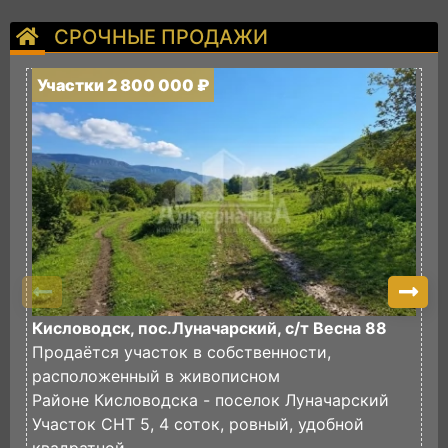
СРОЧНЫЕ ПРОДАЖИ
Участки 2 800 000 ₽
У
Кисловодск, пос.Луначарский, с/т Весна 88
П
Продаётся участок в собственности,
И
расположенный в живописном
в
Районе Кисловодска - поселок Луначарский
И
Участок СНТ 5, 4 соток, ровный, удобной
ф