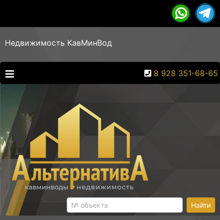
Недвижимость КавМинВод
8 928 351-68-65
Найти