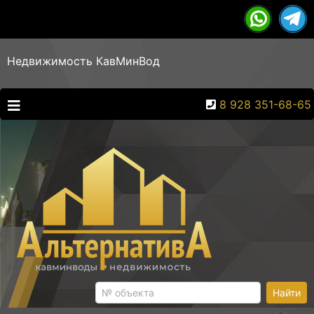
Недвижимость КавМинВод
8 928 351-68-65
Найти