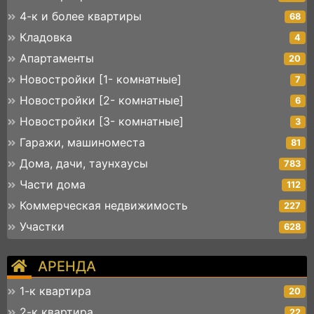
4-к и более квартиры
68
Кладовка
4
Апартаменты
20
Новостройки [1- комнатные]
7
Новостройки [2- комнатные]
6
Новостройки [3- комнатные]
3
Гаражи, машиноместа
81
Дома, дачи, таунхаусы
783
Части дома
112
Коммерческая недвижимость
227
Участки
628
АРЕНДА
1-к квартира
20
2-к квартира
22