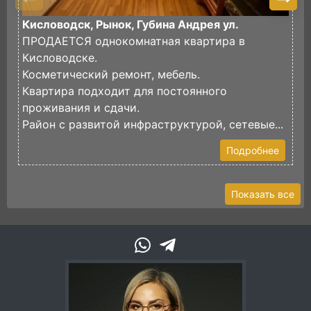
Кисловодск, Рынок, Губина Андрея ул.
К
ПРОДАЕТСЯ однокомнатная квартира в
П
Кисловодске.
В
Косметический ремонт, мебель.
В
Квартира подходит для постоянного
к
проживания и сдачи.
У
Район с развитой инфраструктурой, сетевые...
В.
Подробнее
Показать все