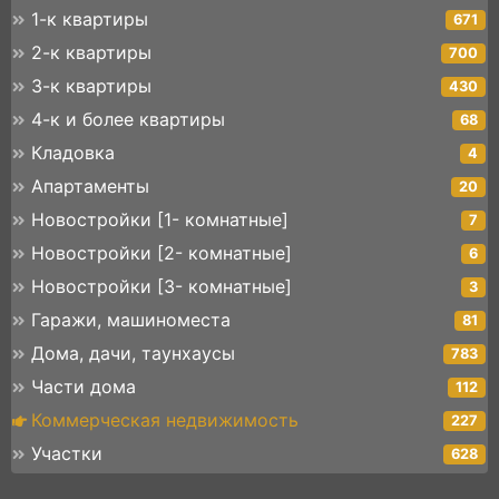
1-к квартиры
671
2-к квартиры
700
3-к квартиры
430
4-к и более квартиры
68
Кладовка
4
Апартаменты
20
Новостройки [1- комнатные]
7
Новостройки [2- комнатные]
6
Новостройки [3- комнатные]
3
Гаражи, машиноместа
81
Дома, дачи, таунхаусы
783
Части дома
112
Коммерческая недвижимость
227
Участки
628