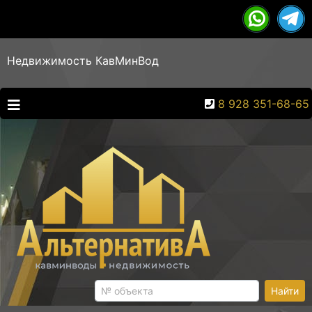
Недвижимость КавМинВод
8 928 351-68-65
Найти