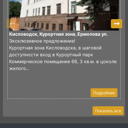
Кисловодск, Курортная зона, Ермолова ул.
К
Эксклюзивное предложение!
Курортная зона Кисловодска, в шаговой
К
доступности вход в Курортный парк
В
Коммерческое помещение 68, 3 кв.м. в цоколе
(
жилого...
И
Э
К
Подробнее
Показать все