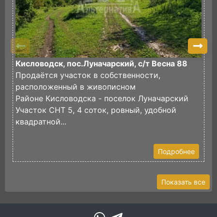
Кисловодск, пос.Луначарский, с/т Весна 88
П
Продаётся участок в собственности,
И
расположенный в живописном
в
Районе Кисловодска - поселок Луначарский
И
Участок СНТ 5, 4 соток, ровный, удобной
ф
квадратной...
Э
У
Подробнее
Показать все