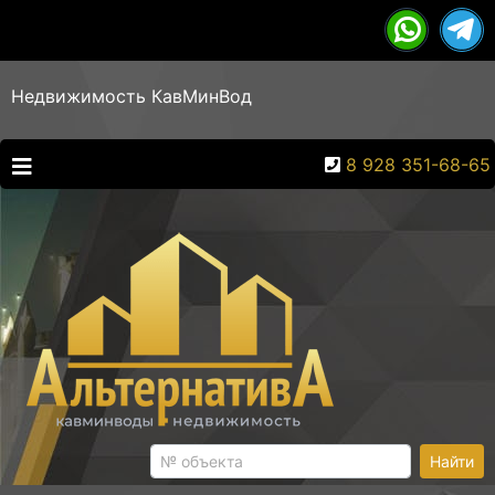
Недвижимость КавМинВод
8 928 351-68-65
Найти