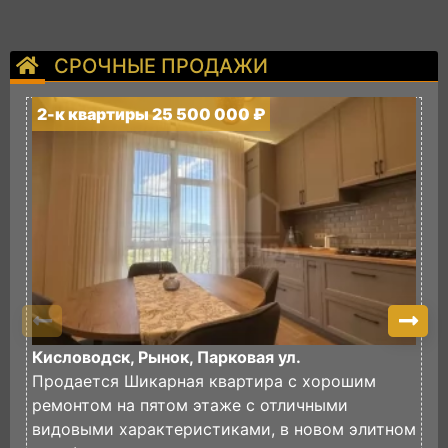
СРОЧНЫЕ ПРОДАЖИ
2-к квартиры 25 500 000 ₽
2
Кисловодск, Рынок, Парковая ул.
К
Продается Шикарная квартира с хорошим
П
ремонтом на пятом этаже с отличными
к
видовыми характеристиками, в новом элитном
Н