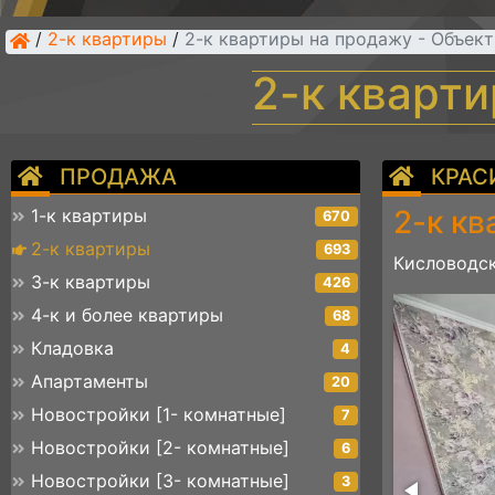
/
2-к квартиры
/
2-к квартиры на продажу - Объек
2-к кварт
ПРОДАЖА
КРАС
2-к кв
1-к квартиры
670
2-к квартиры
693
Кисловодск
3-к квартиры
426
8 (7)
4-к и более квартиры
68
Кладовка
4
Апартаменты
20
Новостройки [1- комнатные]
7
Новостройки [2- комнатные]
6
Новостройки [3- комнатные]
3