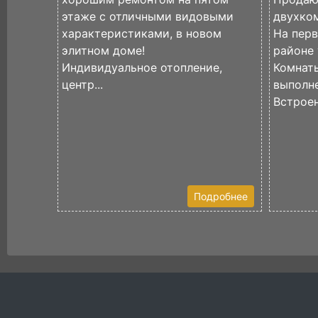
этаже с отличными видовыми
двухко
характеристиками, в новом
На пер
элитном доме!
районе 
Индивидуальное отопление,
Комнаты
центр...
выполне
Встроен
Подробнее