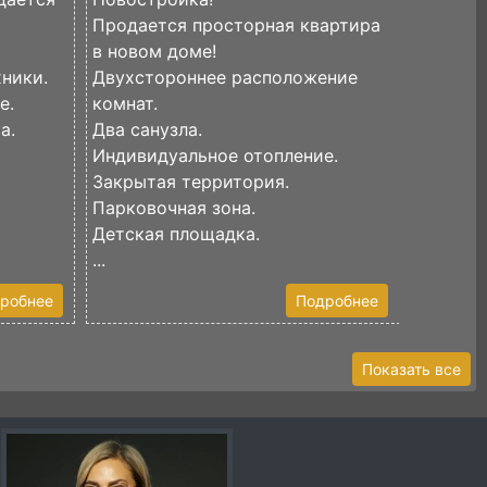
Продается просторная квартира
двухком
в новом доме!
централ
ники.
Двухстороннее расположение
Кислово
е.
комнат.
В кварт
а.
Два санузла.
космети
Индивидуальное отопление.
останет
Закрытая территория.
В зале...
Парковочная зона.
Детская площадка.
...
робнее
Подробнее
Показать все