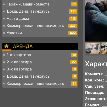
Гаражи, машиноместа
81
Дома, дачи, таунхаусы
781
Части дома
113
Коммерческая недвижимость
227
Участки
622
АРЕНДА
1-к квартира
19
2-к квартира
Харак
22
3-к квартира
6
Комнаты:
Дома, дачи, таунхаусы
6
Кол. ком.:
Коммерческая недвижимость
91
Сан. узел:
Площадь:
Этажность
Ремонт: