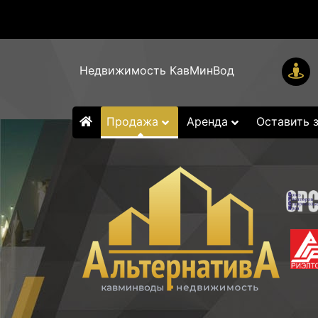
Недвижимость КавМинВод
Продажа
Аренда
Оставить 