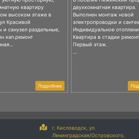
мнатную квартиру
двухкомнатная квартира.
вом высоком этаже в
Выполнен монтаж новой
ул Красивой
электропроводки и сантех
 и санузел раздельные,
Индивидуальное отоплени
н кап.ремонт
Квартира в стадии ремонт
ная...
Первый этаж.
...
Подробнее
Под
г. Кисловодск, ул.
Ленинградская/Островского,