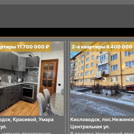
артиры 11 700 000 ₽
2-к квартиры 4 400 000
дск, Красивой, Умара
Кисловодск, пос.Нежинск
ул.
Центральная ул.
 уютную просторную,
В поселке Нежинский про