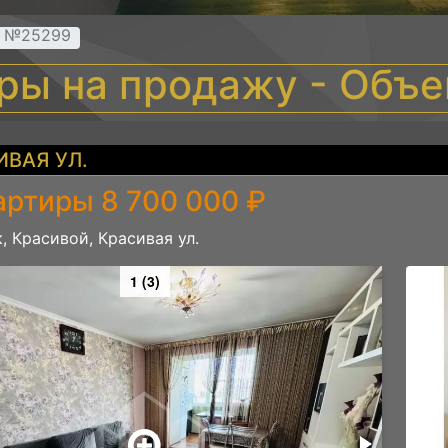
т №25299
иры на продажу - Объ
ИВАЯ УЛ.
артиры 8 700 000 ₽
, Красивой, Красивая ул.
1 (3)