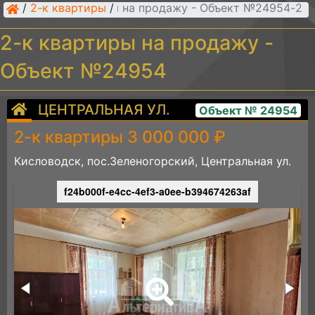
/
2-к квартиры
/
2-к квартиры на продажу - Объект №24954
2-к квартиры на продажу -
Объект №24954
ЦЕНТРАЛЬНАЯ УЛ.
Объект № 24954
2-к квартиры 3 000 000 ₽
Кисловодск, пос.Зеленогорский, Центральная ул.
f24b000f-e4cc-4ef3-a0ee-b394674263af