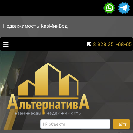
Недвижимость КавМинВод
8 928 351-68-65
Найти