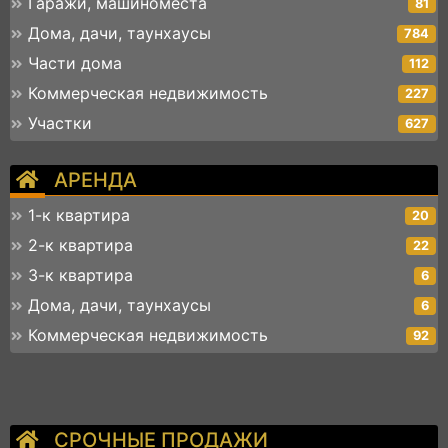
Гаражи, машиноместа
81
Дома, дачи, таунхаусы
784
Части дома
112
Коммерческая недвижимость
227
Участки
627
АРЕНДА
1-к квартира
20
2-к квартира
22
3-к квартира
6
Дома, дачи, таунхаусы
6
Коммерческая недвижимость
92
СРОЧНЫЕ ПРОДАЖИ