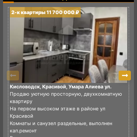
2-к квартиры 11 700 000 ₽
2
Кисловодск, Красивой, Умара Алиева ул.
К
Продаю уютную просторную, двухкомнатную
П
квартиру
р
На первом высоком этаже в районе ул
в
Красивой
д
Комнаты и санузел раздельные, выполнен
И
кап.ремонт