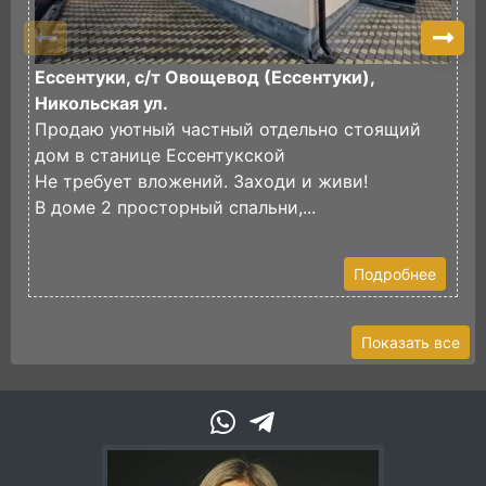
Ессентуки, с/т Овощевод (Ессентуки),
К
Никольская ул.
П
Продаю уютный частный отдельно стоящий
п
дом в станице Ессентукской
Д
Не требует вложений. Заходи и живи!
к
В доме 2 просторный спальни,...
В
Подробнее
Показать все