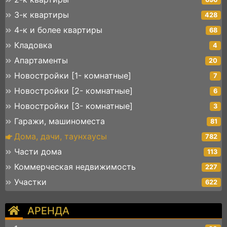
3-к квартиры
428
4-к и более квартиры
68
Кладовка
4
Апартаменты
20
Новостройки [1- комнатные]
7
Новостройки [2- комнатные]
6
Новостройки [3- комнатные]
3
Гаражи, машиноместа
81
Дома, дачи, таунхаусы
782
Части дома
113
Коммерческая недвижимость
227
Участки
622
АРЕНДА