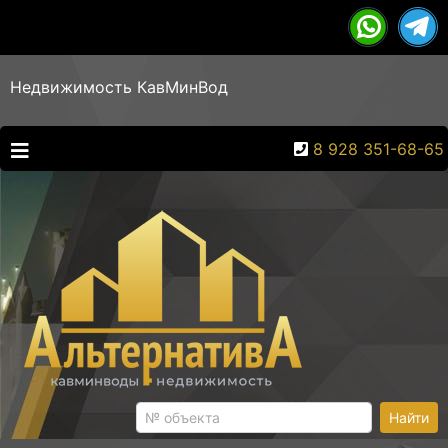
Недвижимость КавМинВод
8 928 351-68-65
Найти