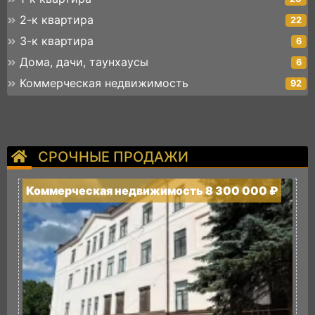
2-к квартира
22
3-к квартира
6
Дома, дачи, таунхаусы
6
Коммерческая недвижимость
92
СРОЧНЫЕ ПРОДАЖИ
Коммерческая недвижимость 8 300 000 ₽
К