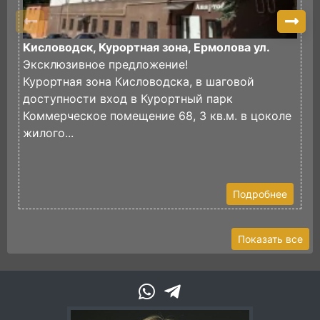
Кисловодск, Курортная зона, Ермолова ул.
К
Эксклюзивное предложение!
Курортная зона Кисловодска, в шаговой
К
доступности вход в Курортный парк
В
Коммерческое помещение 68, 3 кв.м. в цоколе
(
жилого...
И
Э
К
Подробнее
Показать все