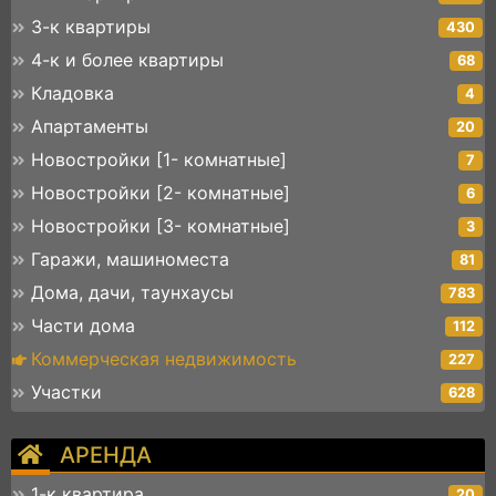
3-к квартиры
430
4-к и более квартиры
68
Кладовка
4
Апартаменты
20
Новостройки [1- комнатные]
7
Новостройки [2- комнатные]
6
Новостройки [3- комнатные]
3
Гаражи, машиноместа
81
Дома, дачи, таунхаусы
783
Части дома
112
Коммерческая недвижимость
227
Участки
628
АРЕНДА
1-к квартира
20