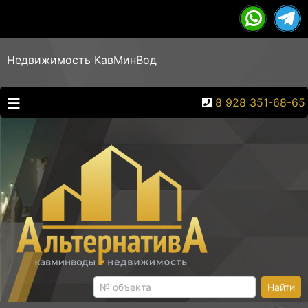
Недвижимость КавМинВод
8 928 351-68-65
Найти