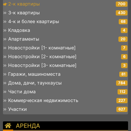
2-к квартиры
700
3-к квартиры
430
4-к и более квартиры
68
Кладовка
4
Апартаменты
20
Новостройки [1- комнатные]
7
Новостройки [2- комнатные]
6
Новостройки [3- комнатные]
3
Гаражи, машиноместа
81
Дома, дачи, таунхаусы
784
Части дома
112
Коммерческая недвижимость
227
Участки
627
АРЕНДА