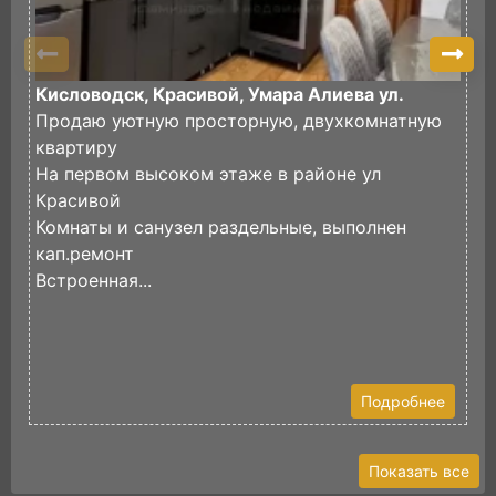
Кисловодск, Красивой, Умара Алиева ул.
К
Продаю уютную просторную, двухкомнатную
П
квартиру
р
На первом высоком этаже в районе ул
в
Красивой
д
Комнаты и санузел раздельные, выполнен
И
кап.ремонт
Встроенная...
Подробнее
Показать все