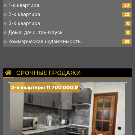
1-к квартира
20
2-к квартира
22
3-к квартира
6
Дома, дачи, таунхаусы
6
Коммерческая недвижимость
92
СРОЧНЫЕ ПРОДАЖИ
2-к квартиры 11 700 000 ₽
2