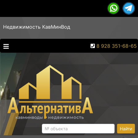
Недвижимость КавМинВод
8 928 351-68-65
Найти